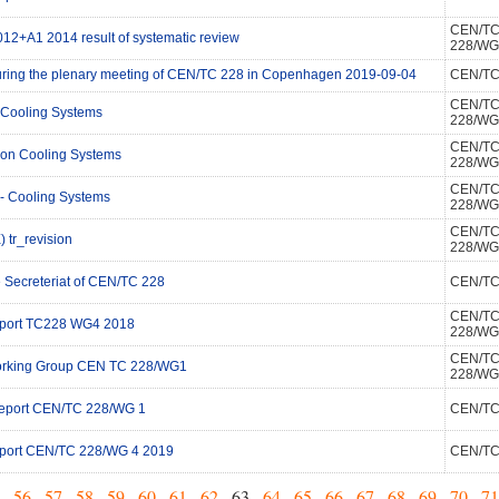
CEN/T
12+A1 2014 result of systematic review
228/WG
uring the plenary meeting of CEN/TC 228 in Copenhagen 2019-09-04
CEN/TC
CEN/T
Cooling Systems
228/WG
CEN/T
on Cooling Systems
228/WG
CEN/T
- Cooling Systems
228/WG
CEN/T
 tr_revision
228/WG
e Secreteriat of CEN/TC 228
CEN/TC
CEN/T
eport TC228 WG4 2018
228/WG
CEN/T
orking Group CEN TC 228/WG1
228/WG
eport CEN/TC 228/WG 1
CEN/TC
port CEN/TC 228/WG 4 2019
CEN/TC
.
56
.
57
.
58
.
59
.
60
.
61
.
62
. 63 .
64
.
65
.
66
.
67
.
68
.
69
.
70
.
71