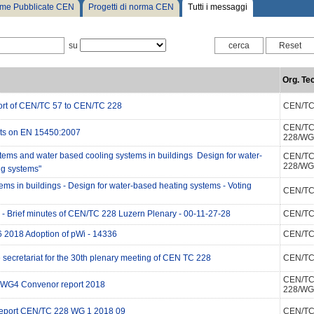
me Pubblicate CEN
Progetti di norma CEN
Tutti i messaggi
su
Org. Tec
ort of CEN/TC 57 to CEN/TC 228
CEN/TC
CEN/T
lts on EN 15450:2007
228/WG
tems and water based cooling systems in buildings  Design for water-
CEN/T
228/WG
ng systems"
ems in buildings - Design for water-based heating systems - Voting
CEN/TC
 Brief minutes of CEN/TC 228 Luzern Plenary - 00-11-27-28
CEN/TC
 2018 Adoption of pWi - 14336
CEN/TC
e secretariat for the 30th plenary meeting of CEN TC 228
CEN/TC
CEN/T
WG4 Convenor report 2018
228/WG
eport CEN/TC 228 WG 1 2018 09
CEN/TC