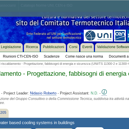
associarsi
Catalogo Norme UNI, CEN e ISO
Legislazione
Ricerca
Pubblicazioni
Corsi
Eventi
Validazione Softwar
Riunioni CTI-CEN-ISO
Scadenze
Come nasce una norma
Documenti a 
i riscaldamento - Progettazione, fabbisogni di energia e sicurezza (UNI/TS 11300-2 e 11300-
ldamento - Progettazione, fabbisogni di energia
- Project Leader:
Nidasio Roberto
- Project Assistant:
N.D.
-
azione del Gruppo Consultivo o della Commissione Tecnica, suddivisa tra attività na
tee.
 205
ter based cooling systems in buildings