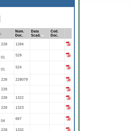
Num.
Data
Cod.
.
Doc.
Scad.
Doc.
 228
1284
C
529
 01
C
524
 01
 228
228079
 228
 228
1322
 228
1323
C
667
 04
 228
1332