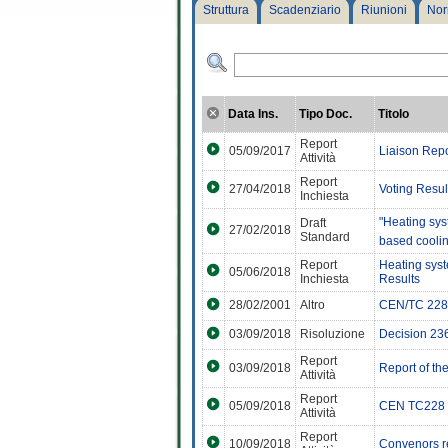
Struttura
Scadenziario
Riunioni
Nor
Data Ins.
Tipo Doc.
Titolo
Report
05/09/2017
Liaison Rep
Attività
Report
27/04/2018
Voting Resu
Inchiesta
"Heating sys
Draft
27/02/2018
Standard
based cooli
Report
Heating syst
05/06/2018
Inchiesta
Results
28/02/2001
Altro
CEN/TC 228 -
03/09/2018
Risoluzione
Decision 236
Report
03/09/2018
Report of th
Attività
Report
05/09/2018
CEN TC228 
Attività
Report
10/09/2018
Convenors r