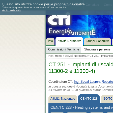
Questo sito utilizza cookie per le proprie funzionalità
Chi siamo
Dove siamo
Contattaci
Come 
Chiudendo questo banner acconsenti all'uso dei cookie.
Vedi cookie attivi
Info
Attività Normativa
Gruppi Consultivi
Commissioni Tecniche
Struttura e persone
Path:
Home
»
Attività Normativa
»
CT 251 - Impianti d
CT 251 - Impianti di risca
11300-2 e 11300-4)
Coordinatore CT:
Ing. Socal Laurent Roberto
In questa sezione è riportata tutta la document
ISO svolta dalla CT in qualittà di Mirror Commit
Attività Nazionale
CEN/TC 228
ISO/TC
CEN/TC 228 - Heating systems and wa