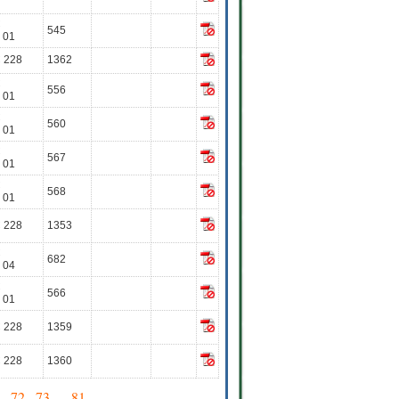
C
545
 01
 228
1362
C
556
 01
C
560
 01
C
567
 01
C
568
 01
 228
1353
C
682
 04
C
566
 01
 228
1359
 228
1360
.
72
.
73
. ...
81