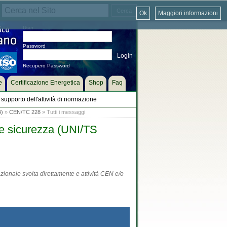
Ok
Maggiori informazioni
User
Password
Recupero Password
e
Certificazione Energetica
Shop
Faq
supporto dell'attività di normazione
4)
»
CEN/TC 228
» Tutti i messaggi
 e sicurezza (UNI/TS
zionale svolta direttamente e attività CEN e/o