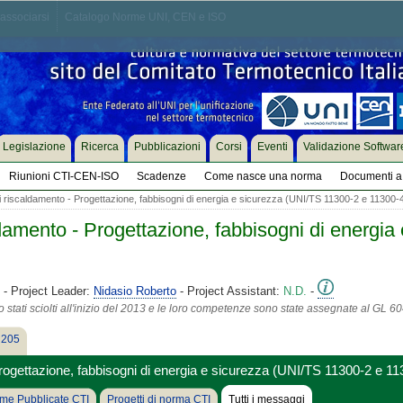
associarsi
Catalogo Norme UNI, CEN e ISO
Legislazione
Ricerca
Pubblicazioni
Corsi
Eventi
Validazione Softwar
Riunioni CTI-CEN-ISO
Scadenze
Come nasce una norma
Documenti a 
i riscaldamento - Progettazione, fabbisogni di energia e sicurezza (UNI/TS 11300-2 e 11300-
ldamento - Progettazione, fabbisogni di energia
- Project Leader:
Nidasio Roberto
- Project Assistant:
N.D.
-
tati sciolti all'inizio del 2013 e le loro competenze sono state assegnate al GL 604
 205
Progettazione, fabbisogni di energia e sicurezza (UNI/TS 11300-2 e 11
me Pubblicate CTI
Progetti di norma CTI
Tutti i messaggi