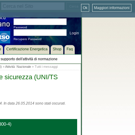
Ok
Maggiori informazioni
User
Password
Recupero Password
e
Certificazione Energetica
Shop
Faq
supporto dell'attività di normazione
4)
»
Attività Nazionale
» Tutti i messaggi
 e sicurezza (UNI/TS
. In data 26.05.2014 sono stati oscurati.
300-4)