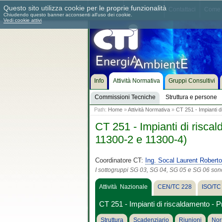
Questo sito utilizza cookie per le proprie funzionalità
Chi siamo
Dove siamo
Contattaci
Come 
Chiudendo questo banner acconsenti all'uso dei cookie.
Vedi cookie attivi
Info
Attività Normativa
Gruppi Consultivi
Commissioni Tecniche
Struttura e persone
Path:
Home
»
Attività Normativa
»
CT 251 - Impianti d
CT 251 - Impianti di risca
11300-2 e 11300-4)
Coordinatore CT:
Ing. Socal Laurent Roberto
I sottogruppi SG 03, SG 04, SG 05 e SG 06 sono s
Attività Nazionale
CEN/TC 228
ISO/TC
CT 251 - Impianti di riscaldamento - 
Struttura
Scadenziario
Riunioni
Nor