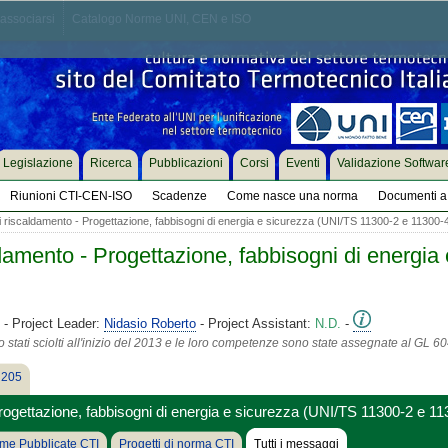
associarsi
Catalogo Norme UNI, CEN e ISO
Legislazione
Ricerca
Pubblicazioni
Corsi
Eventi
Validazione Softwar
Riunioni CTI-CEN-ISO
Scadenze
Come nasce una norma
Documenti a 
i riscaldamento - Progettazione, fabbisogni di energia e sicurezza (UNI/TS 11300-2 e 11300-
ldamento - Progettazione, fabbisogni di energia
- Project Leader:
Nidasio Roberto
- Project Assistant:
N.D.
-
tati sciolti all'inizio del 2013 e le loro competenze sono state assegnate al GL 604
 205
Progettazione, fabbisogni di energia e sicurezza (UNI/TS 11300-2 e 11
me Pubblicate CTI
Progetti di norma CTI
Tutti i messaggi