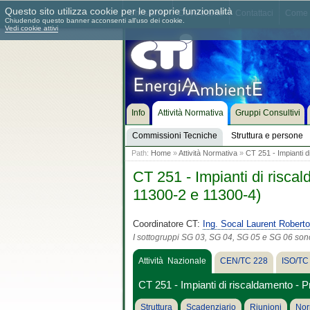
Questo sito utilizza cookie per le proprie funzionalità
Chi siamo
Dove siamo
Contattaci
Come 
Chiudendo questo banner acconsenti all'uso dei cookie.
Vedi cookie attivi
Info
Attività Normativa
Gruppi Consultivi
Commissioni Tecniche
Struttura e persone
Path:
Home
»
Attività Normativa
»
CT 251 - Impianti d
CT 251 - Impianti di risca
11300-2 e 11300-4)
Coordinatore CT:
Ing. Socal Laurent Roberto
I sottogruppi SG 03, SG 04, SG 05 e SG 06 sono s
Attività Nazionale
CEN/TC 228
ISO/TC
CT 251 - Impianti di riscaldamento - 
Struttura
Scadenziario
Riunioni
Nor