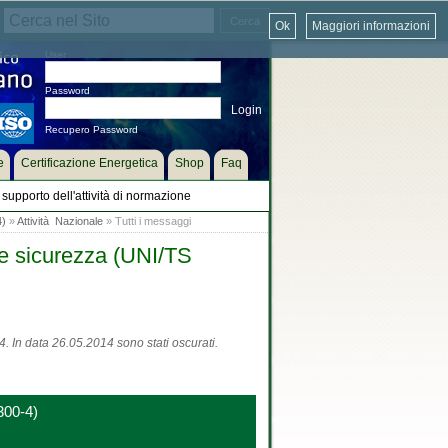
Ok
Maggiori informazioni
User
Password
Recupero Password
e
Certificazione Energetica
Shop
Faq
supporto dell'attività di normazione
4)
»
Attività Nazionale
» Tutti i messaggi
 e sicurezza (UNI/TS
. In data 26.05.2014 sono stati oscurati.
300-4)