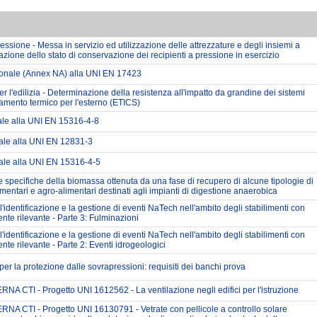
essione - Messa in servizio ed utilizzazione delle attrezzature e degli insiemi a
azione dello stato di conservazione dei recipienti a pressione in esercizio
onale (Annex NA) alla UNI EN 17423
per l'edilizia - Determinazione della resistenza all'impatto da grandine dei sistemi
lamento termico per l'esterno (ETICS)
ale alla UNI EN 15316-4-8
ale alla UNI EN 12831-3
ale alla UNI EN 15316-4-5
e specifiche della biomassa ottenuta da una fase di recupero di alcune tipologie di
 alimentari e agro-alimentari destinati agli impianti di digestione anaerobica
'identificazione e la gestione di eventi NaTech nell'ambito degli stabilimenti con
ente rilevante - Parte 3: Fulminazioni
'identificazione e la gestione di eventi NaTech nell'ambito degli stabilimenti con
ente rilevante - Parte 2: Eventi idrogeologici
 per la protezione dalle sovrapressioni: requisiti dei banchi prova
A CTI - Progetto UNI 1612562 - La ventilazione negli edifici per l'istruzione
NA CTI - Progetto UNI 16130791 - Vetrate con pellicole a controllo solare