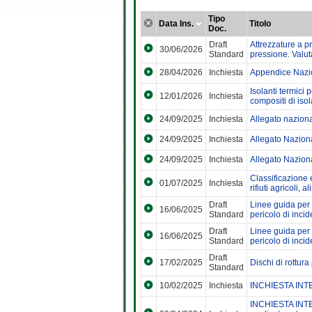
Tipo
Data Ins.
Titolo
Doc.
Draft
Attrezzature a pr
30/06/2026
Standard
pressione. Valut
28/04/2026
Inchiesta
Appendice Nazi
Isolanti termici 
12/01/2026
Inchiesta
compositi di iso
24/09/2025
Inchiesta
Allegato nazion
24/09/2025
Inchiesta
Allegato Nazion
24/09/2025
Inchiesta
Allegato Nazion
Classificazione 
01/07/2025
Inchiesta
rifiuti agricoli,
Draft
Linee guida per l
16/06/2025
Standard
pericolo di incid
Draft
Linee guida per l
16/06/2025
Standard
pericolo di incid
Draft
17/02/2025
Dischi di rottura
Standard
10/02/2025
Inchiesta
INCHIESTA INTERN
INCHIESTA INTER