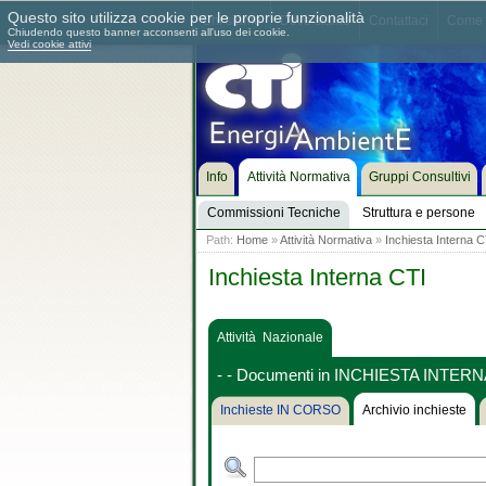
Questo sito utilizza cookie per le proprie funzionalità
Chi siamo
Dove siamo
Contattaci
Come 
Chiudendo questo banner acconsenti all'uso dei cookie.
Vedi cookie attivi
Info
Attività Normativa
Gruppi Consultivi
Commissioni Tecniche
Struttura e persone
Path:
Home
»
Attività Normativa
»
Inchiesta Interna C
Inchiesta Interna CTI
Attività Nazionale
- - Documenti in INCHIESTA INTERN
Inchieste IN CORSO
Archivio inchieste