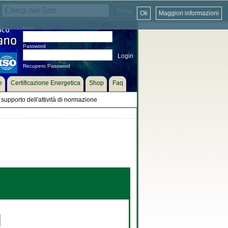
Ok
Maggiori informazioni
User
Password
Recupero Password
e
Certificazione Energetica
Shop
Faq
supporto dell'attività di normazione