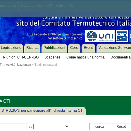
associarsi
Catalogo Norme UNI, CEN e ISO
Legislazione
Ricerca
Pubblicazioni
Corsi
Eventi
Validazione Softwar
Riunioni CTI-CEN-ISO
Scadenze
Come nasce una norma
Documenti a 
TI
»
Attività Nazionale
» Tutti i messaggi
A CTI
ISTRUZIONI per partecipare all'inchiesta interna CTI
su