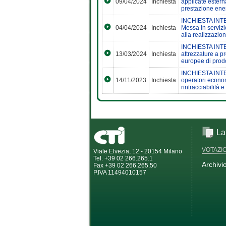
09/04/2024
Inchiesta
applicate estern
prestazione ener
INCHIESTA INTER
04/04/2024
Inchiesta
Messa in servizi
alla realizzazion
INCHIESTA INTER
13/03/2024
Inchiesta
attrezzature a pr
europee di prod
INCHIESTA INTER
14/11/2023
Inchiesta
operatori economi
rintracciabilità 
La
VOTAZI
Viale Elvezia, 12 - 20154 Milano
Tel. +39 02 266.265.1
Archivi
Fax +39 02 266.265.50
P.IVA 11494010157