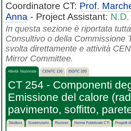
Coordinatore CT:
Prof. March
Anna
- Project Assistant:
N.D.
In questa sezione è riportata tut
Consultivo o della Commissione Te
svolta direttamente e attività CEN 
Mirror Committee.
Attività Nazionale
CEN/TC 130
ISO/TC 205
CT 254 - Componenti degli
Emissione del calore (radi
pavimento, soffitto, parete
Struttura
Scadenziario
Riunioni
Norme Pubblicate CTI
Progetti 