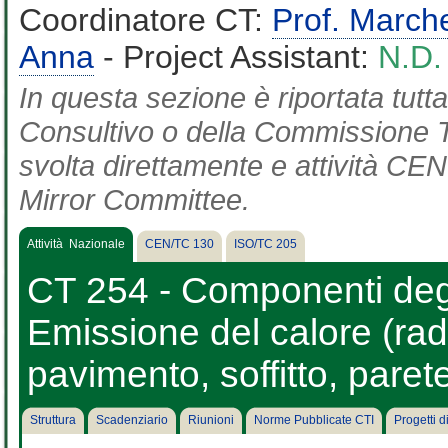
Coordinatore CT:
Prof. March
Anna
- Project Assistant:
N.D.
In questa sezione è riportata tut
Consultivo o della Commissione Te
svolta direttamente e attività CEN 
Mirror Committee.
Attività Nazionale
CEN/TC 130
ISO/TC 205
CT 254 - Componenti degli
Emissione del calore (radi
pavimento, soffitto, parete
Struttura
Scadenziario
Riunioni
Norme Pubblicate CTI
Progetti 