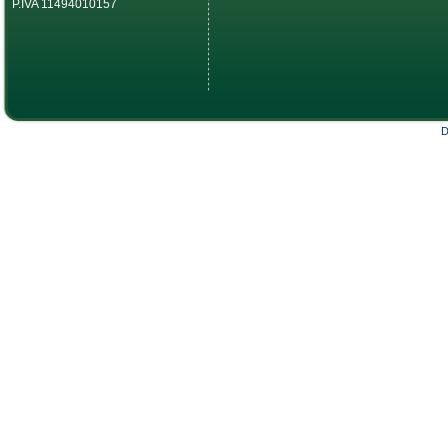
P.IVA 11494010157
D