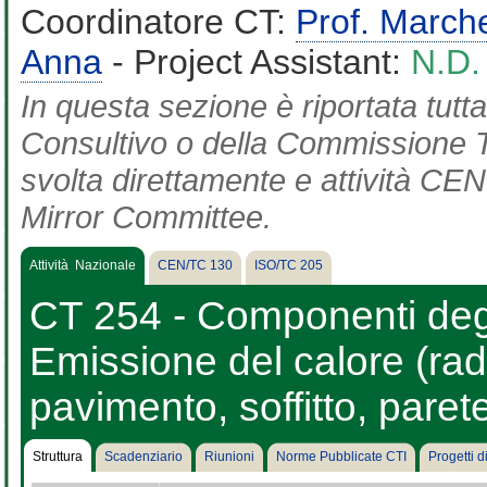
Coordinatore CT:
Prof. March
Anna
- Project Assistant:
N.D.
In questa sezione è riportata tut
Consultivo o della Commissione Te
svolta direttamente e attività CEN 
Mirror Committee.
Attività Nazionale
CEN/TC 130
ISO/TC 205
CT 254 - Componenti degli
Emissione del calore (radi
pavimento, soffitto, parete
Struttura
Scadenziario
Riunioni
Norme Pubblicate CTI
Progetti 