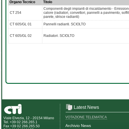
Organo Tecnico
Titolo
Componenti degli impianti di riscaldamento - Emission
CT 254
calore (radiatori, convettori, pannelli a pavimento, soffit
parete, strisce radianti)
CT 605/GL 01
Pannelli radianti. SCIOLTO
CT 605/GL 02
Radiatori. SCIOLTO
Latest News
VOTAZIONE TELEMATICA
Viale Elvezia, 12 - 20154 Milano
Tel. +39 02 266.265.1
Archivio News
Fax +39 02 266.265.50