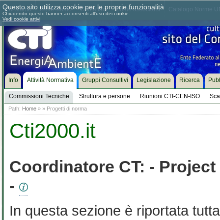
Questo sito utilizza cookie per le proprie funzionalità
Chi siamo
Dove siamo
Contattaci
Come associarsi
Catalogo Norme UN
Chiudendo questo banner acconsenti all'uso dei cookie.
Vedi cookie attivi
Info
Attività Normativa
Gruppi Consultivi
Legislazione
Ricerca
Pubb
Commissioni Tecniche
Struttura e persone
Riunioni CTI-CEN-ISO
Sca
Path:
Home
»
» Progetti di norma
Cti2000.it
Coordinatore CT:
- Projec
-
In questa sezione è riportata tut