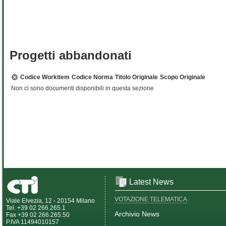
Progetti abbandonati
Codice Workitem
Codice Norma
Titolo Originale
Scopo Originale
Non ci sono documenti disponibili in questa sezione
Latest News
VOTAZIONE TELEMATICA
Viale Elvezia, 12 - 20154 Milano
Tel. +39 02 266.265.1
Archivio News
Fax +39 02 266.265.50
P.IVA 11494010157