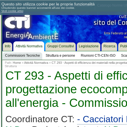
Questo sito utilizza cookie per le proprie funzionalità
Chi siamo
Dove siamo
Contattaci
Come associarsi
Catalogo Norme UN
Chiudendo questo banner acconsenti all'uso dei cookie.
Vedi cookie attivi
Info
Attività Normativa
Gruppi Consultivi
Legislazione
Ricerca
Pubb
Commissioni Tecniche
Struttura e persone
Riunioni CTI-CEN-ISO
Sca
Path:
Home
»
Attività Normativa
»
CT 293 - Aspetti di efficienza dei materiali nella proge
Struttura
CT 293 - Aspetti di effi
progettazione ecocompa
all'energia - Commissi
Coordinatore CT:
- Cacciator