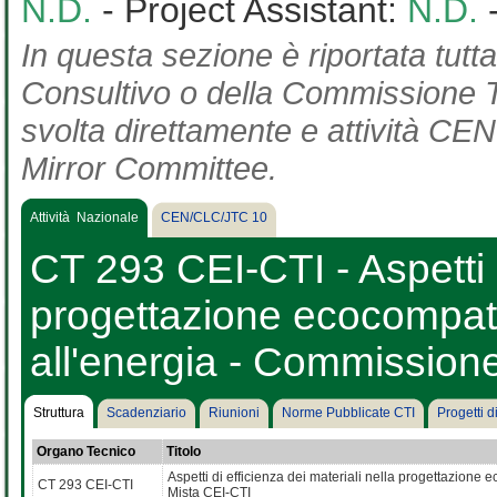
N.D.
- Project Assistant:
N.D.
In questa sezione è riportata tut
Consultivo o della Commissione Te
svolta direttamente e attività CEN 
Mirror Committee.
Attività Nazionale
CEN/CLC/JTC 10
CT 293 CEI-CTI - Aspetti d
progettazione ecocompatib
all'energia - Commission
Struttura
Scadenziario
Riunioni
Norme Pubblicate CTI
Progetti 
Organo Tecnico
Titolo
Aspetti di efficienza dei materiali nella progettazione
CT 293 CEI-CTI
Mista CEI-CTI