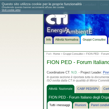
Questo sito utilizza cookie per le proprie funzionalità
Chi siamo
Dove siamo
Contattaci
Come 
Chiudendo questo banner acconsenti all'uso dei cookie.
Vedi cookie attivi
Info
Attività Normativa
Gruppi Consultivi
Path:
Home
»
Gruppi Consultivi
»
FION PED - Forum It
FION PED - Forum Italiano
Coordinatore CT:
N.D.
- Project Leader:
Pin
In questa sezione è riportata tutta la document
ISO svolta dalla CT in qualittà di Mirror Commit
Attività Nazionale
CABF PED/SPV
Certi
FION PED - Forum Italiano degli Orga
Tutti i messaggi
Riunioni
Pareri condivi