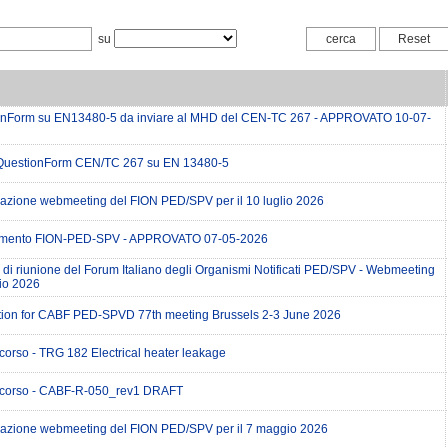
su
onForm su EN13480-5 da inviare al MHD del CEN-TC 267 - APPROVATO 10-07-
QuestionForm CEN/TC 267 su EN 13480-5
zione webmeeting del FION PED/SPV per il 10 luglio 2026
mento FION-PED-SPV - APPROVATO 07-05-2026
 di riunione del Forum Italiano degli Organismi Notificati PED/SPV - Webmeeting
io 2026
ion for CABF PED-SPVD 77th meeting Brussels 2-3 June 2026
corso - TRG 182 Electrical heater leakage
 corso - CABF-R-050_rev1 DRAFT
zione webmeeting del FION PED/SPV per il 7 maggio 2026