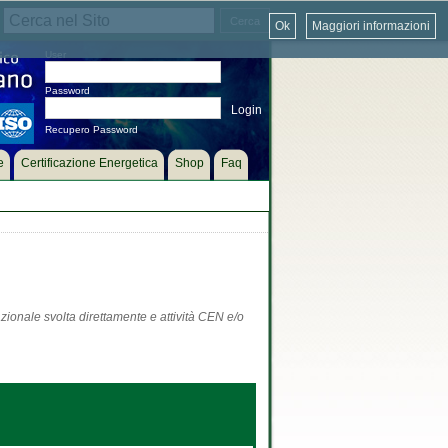
Ok
Maggiori informazioni
User
Password
Recupero Password
e
Certificazione Energetica
Shop
Faq
zionale svolta direttamente e attività CEN e/o