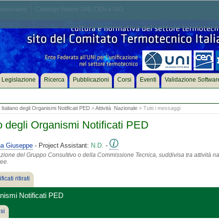
associarsi
Catalogo Norme UNI, CEN e ISO
Legislazione
Ricerca
Pubblicazioni
Corsi
Eventi
Validazione Softwar
aliano degli Organismi Notificati PED
»
Attività Nazionale
» Tutti i messaggi
 degli Organismi Notificati PED
na Giuseppe
- Project Assistant:
N.D.
-
azione del Gruppo Consultivo o della Commissione Tecnica, suddivisa tra attività na
tee.
ficati ritirati
nismi Notificati PED
si