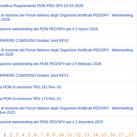
modifica Regolamento FION-PED-SPV 02-03-2026
 di riunione del Forum Italiano degli Organismi Notificati PED/SPV - Webmeeting
o 2026
zione webmeeting del FION PED/SPV per il 2 marzo 2026
PARERE CONDIVISO Golden Joint REV2
 di riunione del Forum Italiano degli Organismi Notificati PED/SPV - Webmeeting
aio 2026
zione webmeeting del FION PED/SPV per il 5 febbraio 2026
PARERE CONDIVISO Golden Joint REV1
a FION di revisione TRG 181 Rev. 00
a FION di revisione TRG 173 Rev. 01
 di riunione del Forum Italiano degli Organismi Notificati PED/SPV - Webmeeting
mbre 2025
zione webmeeting del FION PED/SPV per il 2 dicembre 2025
1 .
2
.
3
.
4
.
5
.
6
.
7
.
8
.
9
.
10
.
11
.
12
.
13
.
14
.
15
.
16
.
17
...
17