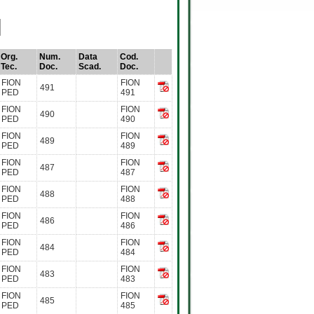
Org.
Num.
Data
Cod.
Tec.
Doc.
Scad.
Doc.
FION
FION
491
PED
491
FION
FION
490
PED
490
FION
FION
489
PED
489
FION
FION
487
PED
487
FION
FION
488
PED
488
FION
FION
486
PED
486
FION
FION
484
PED
484
FION
FION
483
PED
483
FION
FION
485
PED
485