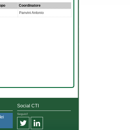
opo
Coordinatore
Panvini Antonio
Social CTI
Seguici!
dei