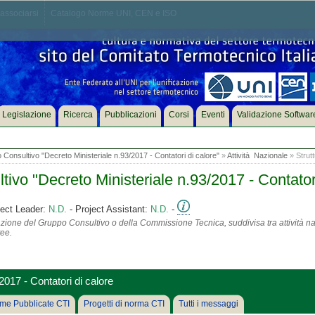
associarsi
Catalogo Norme UNI, CEN e ISO
Legislazione
Ricerca
Pubblicazioni
Corsi
Eventi
Validazione Softwar
nsultivo "Decreto Ministeriale n.93/2017 - Contatori di calore"
»
Attività Nazionale
» Strutt
o "Decreto Ministeriale n.93/2017 - Contatori
ject Leader:
N.D.
- Project Assistant:
N.D.
-
azione del Gruppo Consultivo o della Commissione Tecnica, suddivisa tra attività na
tee.
017 - Contatori di calore
me Pubblicate CTI
Progetti di norma CTI
Tutti i messaggi