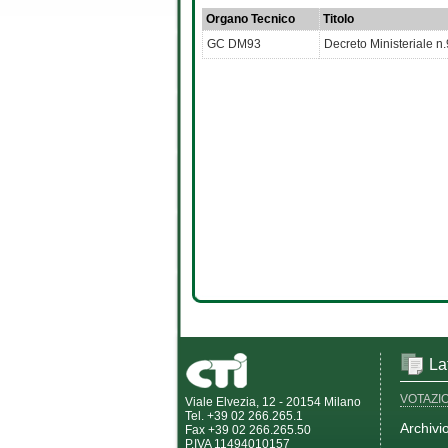
Organo Tecnico
Titolo
GC DM93
Decreto Ministeriale n.
La
VOTAZI
Viale Elvezia, 12 - 20154 Milano
Tel. +39 02 266.265.1
Archivi
Fax +39 02 266.265.50
P.IVA 11494010157