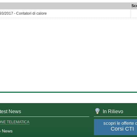
Sc
93/2017 - Contatori di calore
test News
In Rilievo
ONE TELEMATICA
scopri le offerte 
Corsi CTI
o News