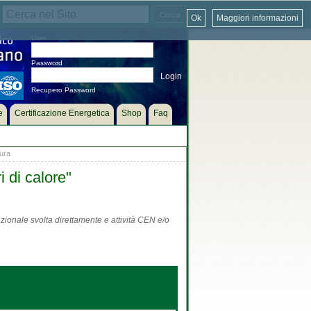
Ok
Maggiori informazioni
User
Password
Recupero Password
e
Certificazione Energetica
Shop
Faq
ura
 di calore"
zionale svolta direttamente e attività CEN e/o