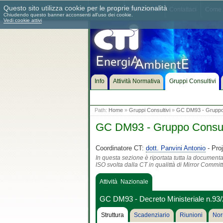
Questo sito utilizza cookie per le proprie funzionalità
Chi siamo
Dove siamo
Contattaci
Come 
Chiudendo questo banner acconsenti all'uso dei cookie.
Vedi cookie attivi
Info
Attività Normativa
Gruppi Consultivi
Path:
Home
»
Gruppi Consultivi
»
GC DM93 - Gruppo Co
GC DM93 - Gruppo Consultiv
Coordinatore CT:
dott. Panvini Antonio
- Pro
In questa sezione è riportata tutta la document
ISO svolta dalla CT in qualittà di Mirror Commit
Attività Nazionale
GC DM93 - Decreto Ministeriale n.93/2
Struttura
Scadenziario
Riunioni
Nor