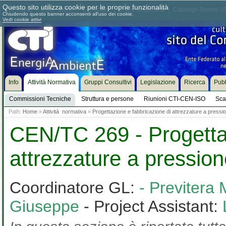
Questo sito utilizza cookie per le proprie funzionalità
Chi siamo
Dove siamo
Contattaci
Come associarsi
Catalogo Norme UN
Chiudendo questo banner acconsenti all'uso dei cookie.
Vedi cookie attivi
Info
Attività Normativa
Gruppi Consultivi
Legislazione
Ricerca
Pubb
Commissioni Tecniche
Struttura e persone
Riunioni CTI-CEN-ISO
Sca
Path:
Home
»
Attività normativa
»
Progettazione e fabbricazione di attrezzature a pressi
CEN/TC 269 - Progettaz
attrezzature a pressio
Coordinatore GL:
- Previtera
Giuseppe
- Project Assistant: