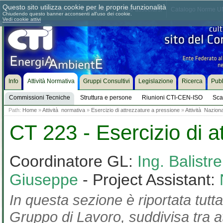
Questo sito utilizza cookie per le proprie funzionalità
Chi siamo
Dove siamo
Contattaci
Come associarsi
Catalogo Norme UN
Chiudendo questo banner acconsenti all'uso dei cookie.
Vedi cookie attivi
Info
Attività Normativa
Gruppi Consultivi
Legislazione
Ricerca
Pubb
Commissioni Tecniche
Struttura e persone
Riunioni CTI-CEN-ISO
Sca
Path:
Home
»
Attività normativa
»
Esercizio di attrezzature a pressione
»
Attività Nazion
CT 223 - Esercizio di a
Coordinatore GL:
Ing. Balistr
Giuseppe
- Project Assistant:
In questa sezione è riportata tutta
Gruppo di Lavoro, suddivisa tra at