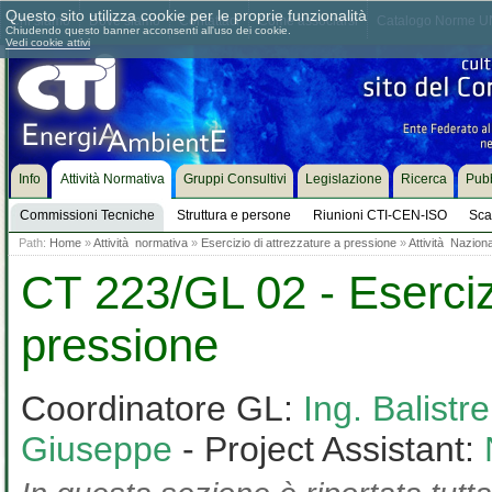
Questo sito utilizza cookie per le proprie funzionalità
Chi siamo
Dove siamo
Contattaci
Come associarsi
Catalogo Norme UN
Chiudendo questo banner acconsenti all'uso dei cookie.
Vedi cookie attivi
Info
Attività Normativa
Gruppi Consultivi
Legislazione
Ricerca
Pubb
Commissioni Tecniche
Struttura e persone
Riunioni CTI-CEN-ISO
Sca
Path:
Home
»
Attività normativa
»
Esercizio di attrezzature a pressione
»
Attività Nazion
CT 223/GL 02 - Esercizi
pressione
Coordinatore GL:
Ing. Balistr
Giuseppe
- Project Assistant: