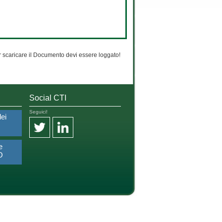
 scaricare il Documento devi essere loggato!
Social CTI
Seguici!
dei
e
O