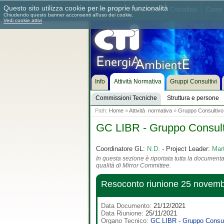
Questo sito utilizza cookie per le proprie funzionalità
Chi siamo
Dove siamo
Contattaci
Come 
Chiudendo questo banner acconsenti all'uso dei cookie.
Vedi cookie attivi
Info
Attività Normativa
Gruppi Consultivi
Commissioni Tecniche
Struttura e persone
Path:
Home
»
Attività normativa
»
Gruppo Consultivo "
GC LIBR - Gruppo Consultiv
Coordinatore GL:
N.D.
- Project Leader:
Mar
In questa sezione è riportata tutta la documentaz
qualità di Mirror Committee.
Resoconto riunione 25 novem
Data Documento:
21/12/2021
Data Riunione:
25/11/2021
Organo Tecnico:
GC LIBR - Gruppo Consulti