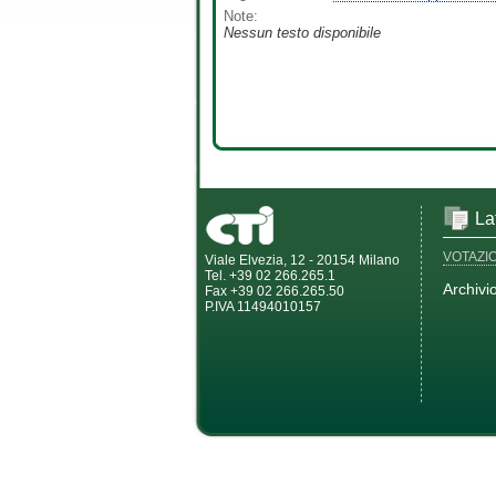
Note:
Nessun testo disponibile
La
VOTAZI
Viale Elvezia, 12 - 20154 Milano
Tel. +39 02 266.265.1
Archivi
Fax +39 02 266.265.50
P.IVA 11494010157