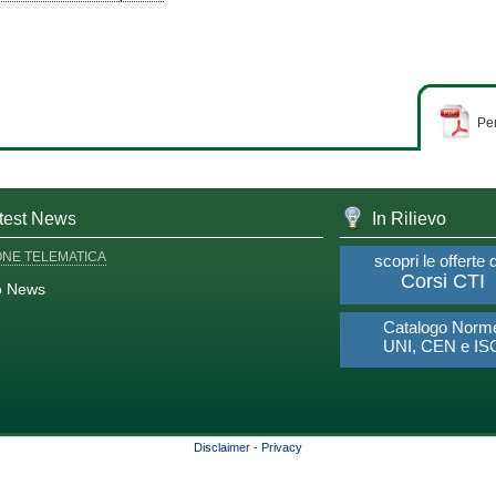
Per
test News
In Rilievo
ONE TELEMATICA
scopri le offerte 
Corsi CTI
o News
Catalogo Norm
UNI, CEN e IS
Disclaimer
-
Privacy