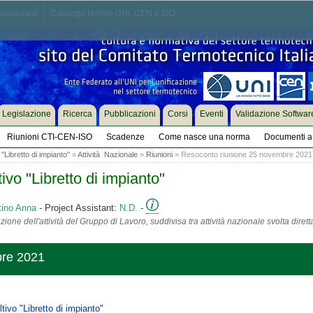
associarsi
Catalogo Norme UNI, CEN e ISO
Legislazione
Ricerca
Pubblicazioni
Corsi
Eventi
Validazione Softwar
Riunioni CTI-CEN-ISO
Scadenze
Come nasce una norma
Documenti a 
Libretto di impianto"
»
Attività Nazionale
»
Riunioni
» Resoconto riunione 25 novembre 2021
o "Libretto di impianto"
tino Anna
- Project Assistant:
N.D.
-
ione dell'attività del Gruppo di Lavoro, suddivisa tra attività nazionale svolta diret
bre 2021
vo "Libretto di impianto"