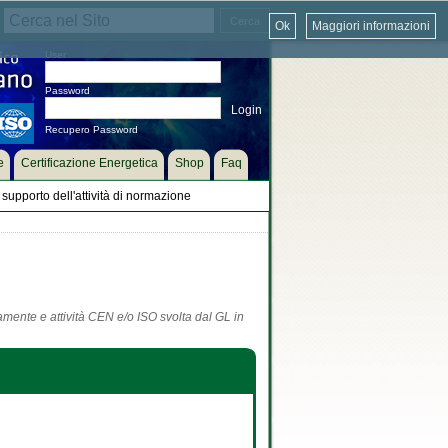
Ok
Maggiori informazioni
User
Password
Recupero Password
e
Certificazione Energetica
Shop
Faq
supporto dell'attività di normazione
tamente e attività CEN e/o ISO svolta dal GL in