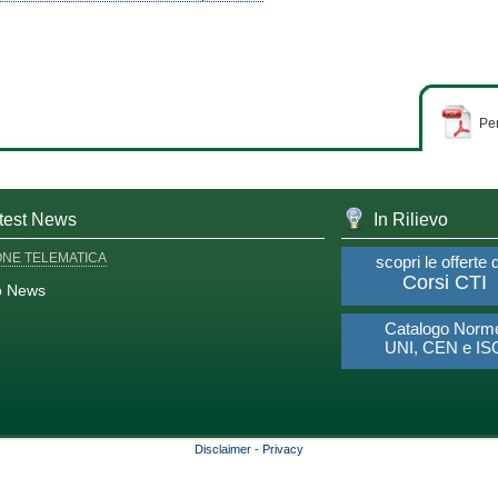
Per
test News
In Rilievo
ONE TELEMATICA
scopri le offerte 
Corsi CTI
o News
Catalogo Norm
UNI, CEN e IS
Disclaimer
-
Privacy