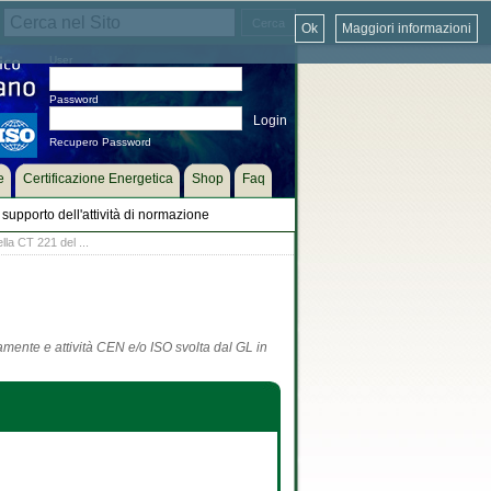
Ok
Maggiori informazioni
User
Password
Recupero Password
e
Certificazione Energetica
Shop
Faq
supporto dell'attività di normazione
lla CT 221 del ...
tamente e attività CEN e/o ISO svolta dal GL in