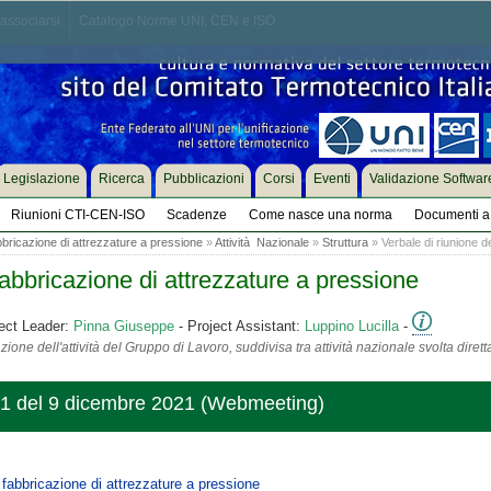
associarsi
Catalogo Norme UNI, CEN e ISO
Legislazione
Ricerca
Pubblicazioni
Corsi
Eventi
Validazione Softwar
Riunioni CTI-CEN-ISO
Scadenze
Come nasce una norma
Documenti a 
bricazione di attrezzature a pressione
»
Attività Nazionale
»
Struttura
» Verbale di riunione de
abbricazione di attrezzature a pressione
ect Leader:
Pinna Giuseppe
- Project Assistant:
Luppino Lucilla
-
ione dell'attività del Gruppo di Lavoro, suddivisa tra attività nazionale svolta diret
221 del 9 dicembre 2021 (Webmeeting)
fabbricazione di attrezzature a pressione