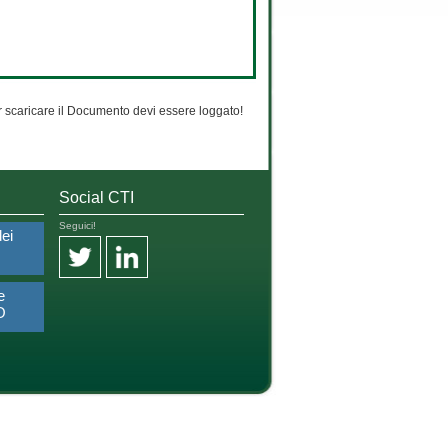
 scaricare il Documento devi essere loggato!
Social CTI
Seguici!
dei
e
O