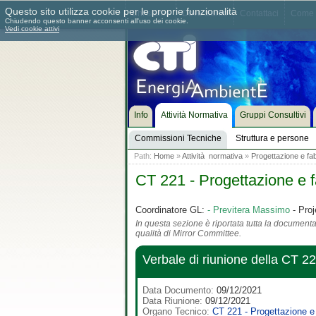
Questo sito utilizza cookie per le proprie funzionalità
Chi siamo
Dove siamo
Contattaci
Come 
Chiudendo questo banner acconsenti all'uso dei cookie.
Vedi cookie attivi
Info
Attività Normativa
Gruppi Consultivi
Commissioni Tecniche
Struttura e persone
Path:
Home
»
Attività normativa
»
Progettazione e fab
CT 221 - Progettazione e f
Coordinatore GL:
- Previtera Massimo
- Proj
In questa sezione è riportata tutta la documentaz
qualità di Mirror Committee.
Verbale di riunione della CT 
Data Documento:
09/12/2021
Data Riunione:
09/12/2021
Organo Tecnico:
CT 221 - Progettazione e 