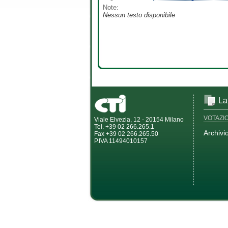
Note:
Nessun testo disponibile
La
VOTAZI
Viale Elvezia, 12 - 20154 Milano
Tel. +39 02 266.265.1
Archivi
Fax +39 02 266.265.50
P.IVA 11494010157