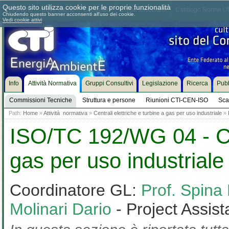
Questo sito utilizza cookie per le proprie funzionalità
Chi siamo
Dove siamo
Contattaci
Come associarsi
Catalogo Norme UN
Chiudendo questo banner acconsenti all'uso dei cookie.
Vedi cookie attivi
Info
Attività Normativa
Gruppi Consultivi
Legislazione
Ricerca
Pubb
Commissioni Tecniche
Struttura e persone
Riunioni CTI-CEN-ISO
Sca
Path:
Home
»
Attività normativa
»
Centrali elettriche e turbine a gas per uso industriale
»
ISO/TC 192/WG 04 - Cen
gas per uso industriale
Coordinatore GL:
Prof. Spina
Molinari Dario
- Project Assist