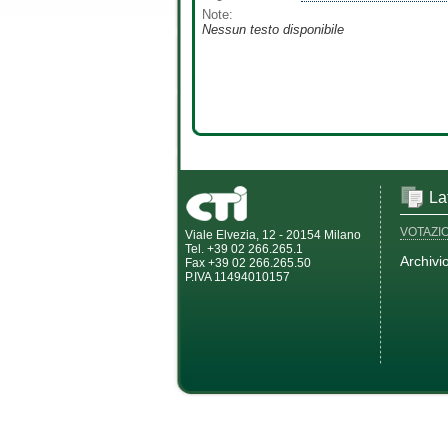
Note:
Nessun testo disponibile
La
VOTAZI
Viale Elvezia, 12 - 20154 Milano
Tel. +39 02 266.265.1
Archivi
Fax +39 02 266.265.50
P.IVA 11494010157