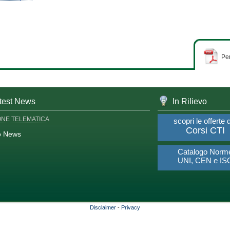
Per
test News
In Rilievo
ONE TELEMATICA
scopri le offerte 
Corsi CTI
o News
Catalogo Norm
UNI, CEN e IS
Disclaimer
-
Privacy