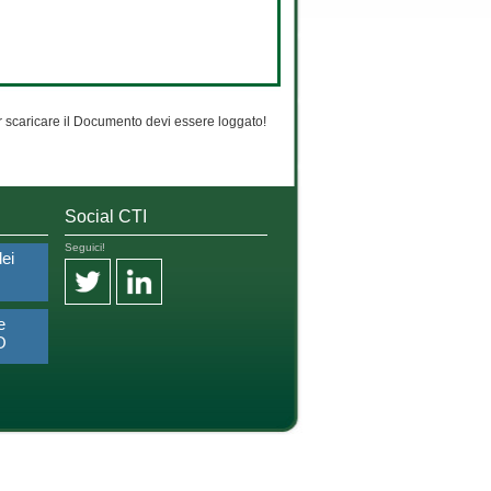
 scaricare il Documento devi essere loggato!
Social CTI
Seguici!
dei
e
O