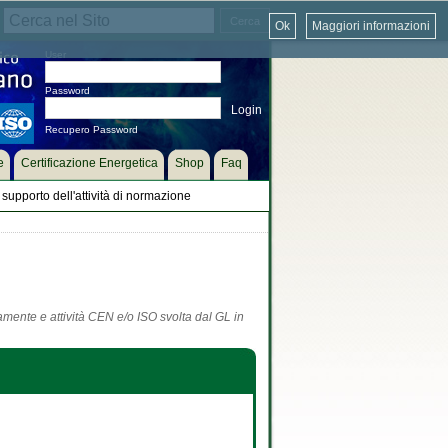
Ok
Maggiori informazioni
User
Password
Recupero Password
e
Certificazione Energetica
Shop
Faq
supporto dell'attività di normazione
tamente e attività CEN e/o ISO svolta dal GL in