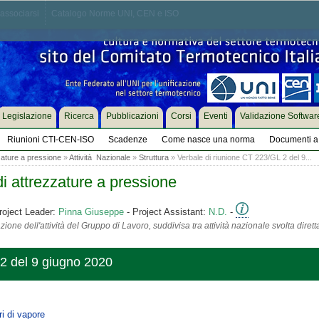
associarsi
Catalogo Norme UNI, CEN e ISO
Legislazione
Ricerca
Pubblicazioni
Corsi
Eventi
Validazione Softwar
Riunioni CTI-CEN-ISO
Scadenze
Come nasce una norma
Documenti a 
zature a pressione
»
Attività Nazionale
»
Struttura
» Verbale di riunione CT 223/GL 2 del 9...
i attrezzature a pressione
roject Leader:
Pinna Giuseppe
- Project Assistant:
N.D.
-
ione dell'attività del Gruppo di Lavoro, suddivisa tra attività nazionale svolta diret
 2 del 9 giugno 2020
i di vapore