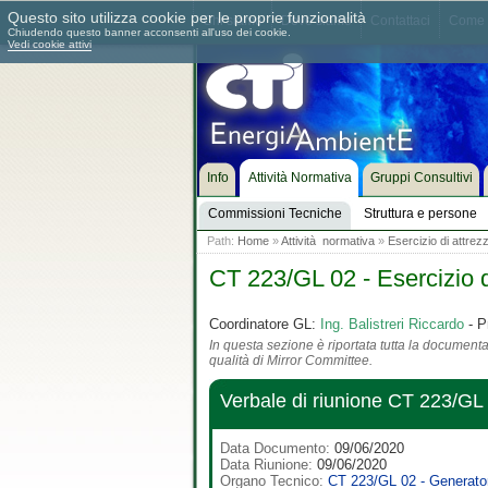
Questo sito utilizza cookie per le proprie funzionalità
Chi siamo
Dove siamo
Contattaci
Come 
Chiudendo questo banner acconsenti all'uso dei cookie.
Vedi cookie attivi
Info
Attività Normativa
Gruppi Consultivi
Commissioni Tecniche
Struttura e persone
Path:
Home
»
Attività normativa
»
Esercizio di attrez
CT 223/GL 02 - Esercizio d
Coordinatore GL:
Ing. Balistreri Riccardo
- P
In questa sezione è riportata tutta la documentaz
qualità di Mirror Committee.
Verbale di riunione CT 223/GL
Data Documento:
09/06/2020
Data Riunione:
09/06/2020
Organo Tecnico:
CT 223/GL 02 - Generator