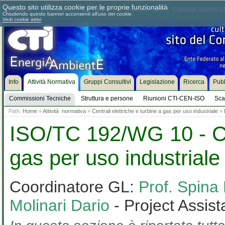
Questo sito utilizza cookie per le proprie funzionalità
Chi siamo
Dove siamo
Contattaci
Come associarsi
Catalogo Norme UN
Chiudendo questo banner acconsenti all'uso dei cookie.
Vedi cookie attivi
Info
Attività Normativa
Gruppi Consultivi
Legislazione
Ricerca
Pubb
Commissioni Tecniche
Struttura e persone
Riunioni CTI-CEN-ISO
Sca
Path:
Home
»
Attività normativa
»
Centrali elettriche e turbine a gas per uso industriale
»
ISO/TC 192/WG 10 - Cen
gas per uso industriale
Coordinatore GL:
Prof. Spina
Molinari Dario
- Project Assist