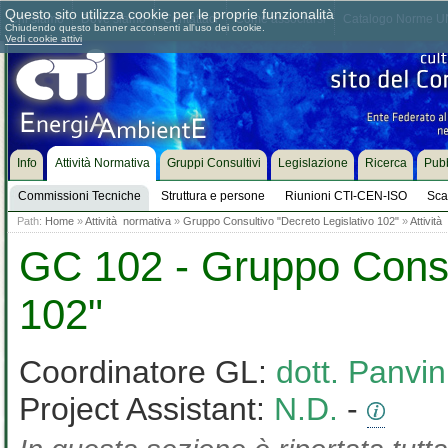
Questo sito utilizza cookie per le proprie funzionalità
Chi siamo
Dove siamo
Contattaci
Come associarsi
Catalogo Norme UN
Chiudendo questo banner acconsenti all'uso dei cookie.
Vedi cookie attivi
Info
Attività Normativa
Gruppi Consultivi
Legislazione
Ricerca
Pubb
Commissioni Tecniche
Struttura e persone
Riunioni CTI-CEN-ISO
Sca
Path:
Home
»
Attività normativa
»
Gruppo Consultivo "Decreto Legislativo 102"
»
Attivit
GC 102 - Gruppo Consul
102"
Coordinatore GL:
dott. Panvin
Project Assistant:
N.D.
-