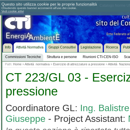
Questo sito utilizza cookie per le proprie funzionalità
Chi siamo
Dove siamo
Contattaci
Come associarsi
Catalogo Norme UN
Chiudendo questo banner acconsenti all'uso dei cookie.
Vedi cookie attivi
Info
Attività Normativa
Gruppi Consultivi
Legislazione
Ricerca
Pubb
Commissioni Tecniche
Struttura e persone
Riunioni CTI-CEN-ISO
Sca
Path:
Home
»
Attività normativa
»
Esercizio di attrezzature a pressione
»
Attività Nazion
CT 223/GL 03 - Esercizi
pressione
Coordinatore GL:
Ing. Balistr
Giuseppe
- Project Assistant: