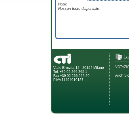
Note:
Nessun testo disponibile
La
VOTAZI
Viale Elvezia, 12 - 20154 Milano
Tel. +39 02 266.265.1
Archivi
Fax +39 02 266.265.50
P.IVA 11494010157