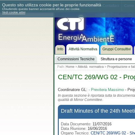
Questo sito utilizza cookie per le proprie funzionalità
Chi siamo
Dove siamo
Contattaci
Come 
Chiudendo questo banner acconsenti all'uso dei cookie.
Vedi cookie attivi
Info
Attività Normativa
Gruppi Consultivi
Commissioni Tecniche
Struttura e persone
Path:
Home
»
Attività normativa
»
Progettazione e fab
CEN/TC 269/WG 02 - Proget
Coordinatore GL:
- Previtera Massimo
- Proj
In questa sezione è riportata tutta la documentaz
qualità di Mirror Committee.
Draft Minutes of the 24th Mee
Data Documento:
11/07/2016
Data Riunione:
16/06/2016
Organo Tecnico:
CEN/TC 269/WG 02 - Shel