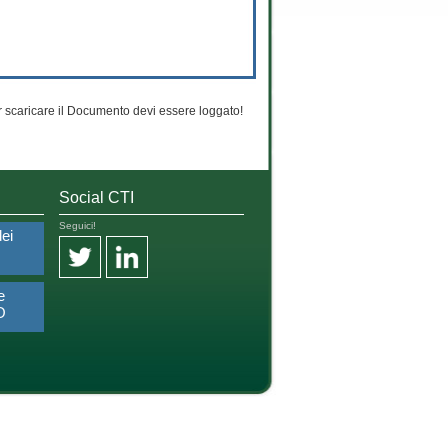
 scaricare il Documento devi essere loggato!
Social CTI
Seguici!
dei
e
O