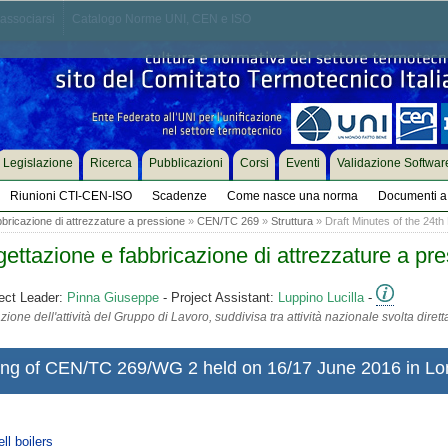
associarsi
Catalogo Norme UNI, CEN e ISO
Legislazione
Ricerca
Pubblicazioni
Corsi
Eventi
Validazione Softwar
Riunioni CTI-CEN-ISO
Scadenze
Come nasce una norma
Documenti a 
bricazione di attrezzature a pressione
»
CEN/TC 269
»
Struttura
» Draft Minutes of the 24th M
tazione e fabbricazione di attrezzature a pr
ect Leader:
Pinna Giuseppe
- Project Assistant:
Luppino Lucilla
-
ione dell'attività del Gruppo di Lavoro, suddivisa tra attività nazionale svolta diret
ting of CEN/TC 269/WG 2 held on 16/17 June 2016 in L
l boilers