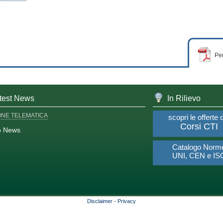
Per
test News
In Rilievo
ONE TELEMATICA
scopri le offerte 
Corsi CTI
o News
Catalogo Norm
UNI, CEN e IS
Disclaimer
-
Privacy