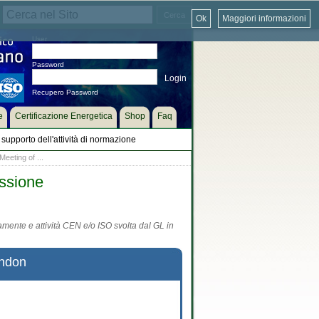
Ok
Maggiori informazioni
User
Password
Recupero Password
e
Certificazione Energetica
Shop
Faq
supporto dell'attività di normazione
eeting of ...
essione
tamente e attività CEN e/o ISO svolta dal GL in
ondon