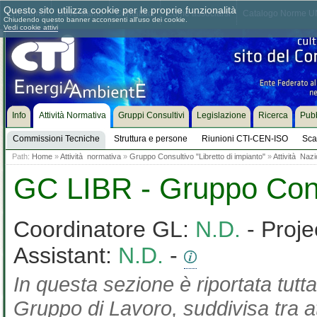
Questo sito utilizza cookie per le proprie funzionalità
Chi siamo
Dove siamo
Contattaci
Come associarsi
Catalogo Norme UN
Chiudendo questo banner acconsenti all'uso dei cookie.
Vedi cookie attivi
Info
Attività Normativa
Gruppi Consultivi
Legislazione
Ricerca
Pubb
Commissioni Tecniche
Struttura e persone
Riunioni CTI-CEN-ISO
Sca
Path:
Home
»
Attività normativa
»
Gruppo Consultivo "Libretto di impianto"
»
Attività Naz
GC LIBR - Gruppo Consu
Coordinatore GL:
N.D.
- Proje
Assistant:
N.D.
-
In questa sezione è riportata tutta
Gruppo di Lavoro, suddivisa tra at