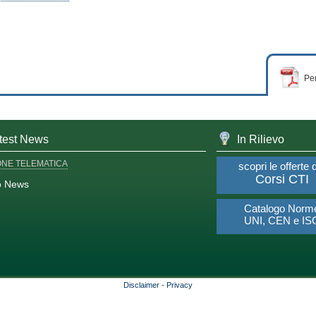
Per
test News
In Rilievo
ONE TELEMATICA
scopri le offerte 
Corsi CTI
o News
Catalogo Norm
UNI, CEN e IS
Disclaimer
-
Privacy