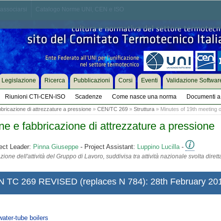
associarsi
Catalogo Norme UNI, CEN e ISO
Legislazione
Ricerca
Pubblicazioni
Corsi
Eventi
Validazione Softwar
Riunioni CTI-CEN-ISO
Scadenze
Come nasce una norma
Documenti a 
bricazione di attrezzature a pressione
»
CEN/TC 269
»
Struttura
» Minutes of 19th meeting 
e e fabbricazione di attrezzature a pressione
ect Leader:
Pinna Giuseppe
- Project Assistant:
Luppino Lucilla
-
ione dell'attività del Gruppo di Lavoro, suddivisa tra attività nazionale svolta diret
N TC 269 REVISED (replaces N 784): 28th February 2011
ater-tube boilers