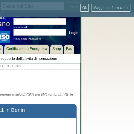
Ok
Maggiori informazioni
User
Password
Recupero Password
e
Certificazione Energetica
Shop
Faq
supporto dell'attività di normazione
of CEN TC 269...
tamente e attività CEN e/o ISO svolta dal GL in
 in Berlin