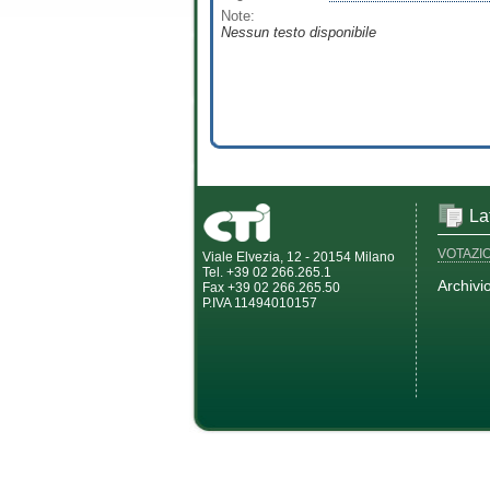
Note:
Nessun testo disponibile
La
VOTAZI
Viale Elvezia, 12 - 20154 Milano
Tel. +39 02 266.265.1
Archivi
Fax +39 02 266.265.50
P.IVA 11494010157