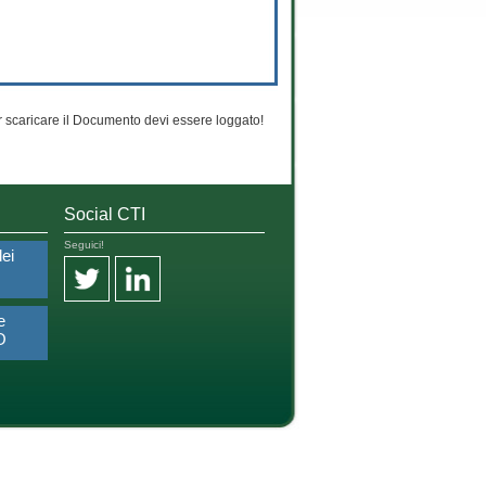
 scaricare il Documento devi essere loggato!
Social CTI
Seguici!
dei
e
O