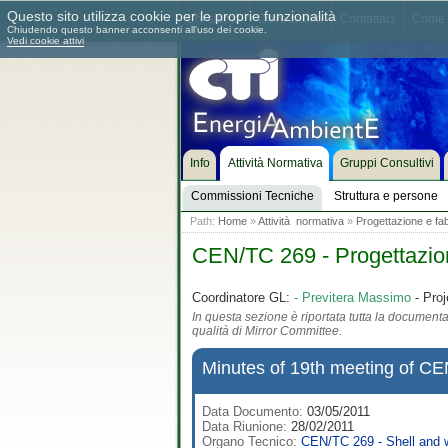
Questo sito utilizza cookie per le proprie funzionalità
Chi siamo
Dove siamo
Contattaci
Come 
Chiudendo questo banner acconsenti all'uso dei cookie.
Vedi cookie attivi
Info
Attività Normativa
Gruppi Consultivi
Commissioni Tecniche
Struttura e persone
Path:
Home
»
Attività normativa
»
Progettazione e fab
CEN/TC 269 - Progettazion
Coordinatore GL:
- Previtera Massimo
- Proj
In questa sezione è riportata tutta la documentaz
qualità di Mirror Committee.
Minutes of 19th meeting of CE
Data Documento:
03/05/2011
Data Riunione:
28/02/2011
Organo Tecnico:
CEN/TC 269 - Shell and w