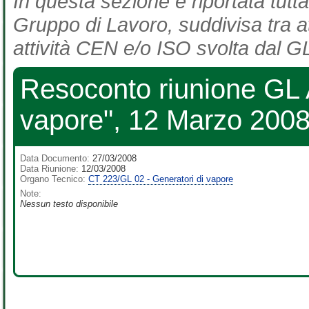
In questa sezione è riportata tutta
Gruppo di Lavoro, suddivisa tra at
attività CEN e/o ISO svolta dal GL
Resoconto riunione GL A
vapore", 12 Marzo 2008
Data Documento:
27/03/2008
Data Riunione:
12/03/2008
Organo Tecnico:
CT 223/GL 02 - Generatori di vapore
Note:
Nessun testo disponibile