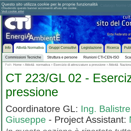
Questo sito utilizza cookie per le proprie funzionalità
Chi siamo
Dove siamo
Contattaci
Come associarsi
Catalogo Norme UN
Chiudendo questo banner acconsenti all'uso dei cookie.
Vedi cookie attivi
Info
Attività Normativa
Gruppi Consultivi
Legislazione
Ricerca
Pubb
Commissioni Tecniche
Struttura e persone
Riunioni CTI-CEN-ISO
Sca
Path:
Home
»
Attività normativa
»
Esercizio di attrezzature a pressione
»
Attività Nazion
CT 223/GL 02 - Esercizi
pressione
Coordinatore GL:
Ing. Balistr
Giuseppe
- Project Assistant: