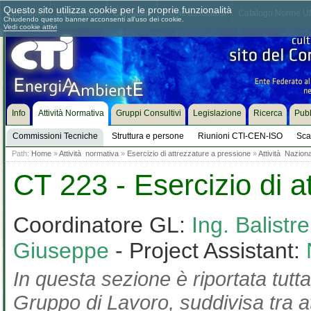
Questo sito utilizza cookie per le proprie funzionalità
Chi siamo
Dove siamo
Contattaci
Come associarsi
Catalogo Norme UN
Chiudendo questo banner acconsenti all'uso dei cookie.
Vedi cookie attivi
Info
Attività Normativa
Gruppi Consultivi
Legislazione
Ricerca
Pubb
Commissioni Tecniche
Struttura e persone
Riunioni CTI-CEN-ISO
Sca
Path:
Home
»
Attività normativa
»
Esercizio di attrezzature a pressione
»
Attività Nazion
CT 223 - Esercizio di a
Coordinatore GL:
Ing. Balistr
Giuseppe
- Project Assistant:
In questa sezione è riportata tutta
Gruppo di Lavoro, suddivisa tra at