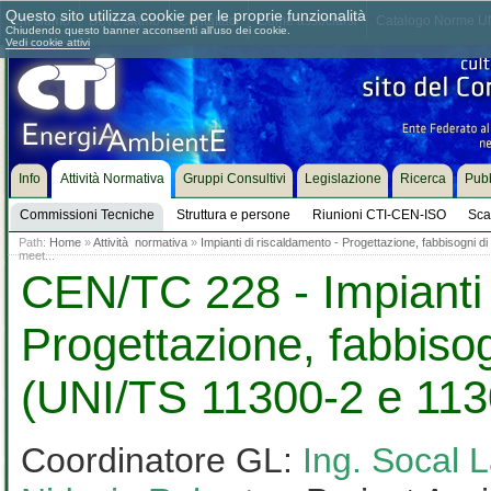
Questo sito utilizza cookie per le proprie funzionalità
Chi siamo
Dove siamo
Contattaci
Come associarsi
Catalogo Norme UN
Chiudendo questo banner acconsenti all'uso dei cookie.
Vedi cookie attivi
Info
Attività Normativa
Gruppi Consultivi
Legislazione
Ricerca
Pubb
Commissioni Tecniche
Struttura e persone
Riunioni CTI-CEN-ISO
Sca
Path:
Home
»
Attività normativa
»
Impianti di riscaldamento - Progettazione, fabbisogni 
meet...
CEN/TC 228 - Impianti 
Progettazione, fabbisog
(UNI/TS 11300-2 e 113
Coordinatore GL:
Ing. Socal 