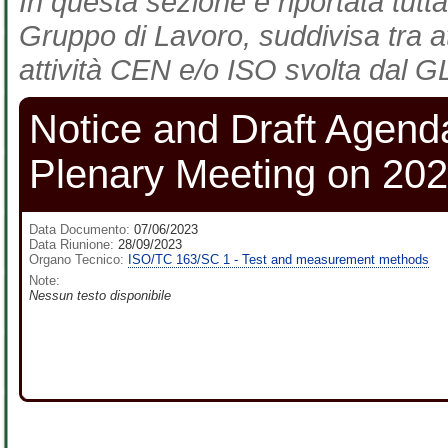
In questa sezione è riportata tutta
Gruppo di Lavoro, suddivisa tra at
attività CEN e/o ISO svolta dal GL
Notice and Draft Agend
Plenary Meeting on 202
Data Documento:
07/06/2023
Data Riunione:
28/09/2023
Organo Tecnico:
ISO/TC 163/SC 1 - Test and measurement methods
Note:
Nessun testo disponibile