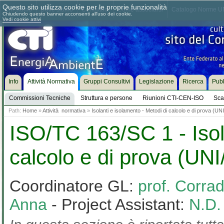
Questo sito utilizza cookie per le proprie funzionalità
Chi siamo
Dove siamo
Contattaci
Come associarsi
Catalogo Norme UN
Chiudendo questo banner acconsenti all'uso dei cookie.
Vedi cookie attivi
Info
Attività Normativa
Gruppi Consultivi
Legislazione
Ricerca
Pubb
Commissioni Tecniche
Struttura e persone
Riunioni CTI-CEN-ISO
Sca
Path:
Home
»
Attività normativa
»
Isolanti e isolamento - Metodi di calcolo e di prova (U
ISO/TC 163/SC 1 - Isol
calcolo e di prova (UN
Coordinatore GL:
prof. Corra
Anna
- Project Assistant:
N.D.