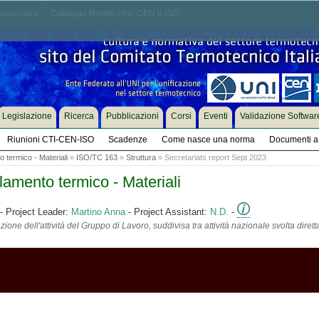
associarsi
Catalogo Norme UNI, CEN e ISO
Legislazione
Ricerca
Pubblicazioni
Corsi
Eventi
Validazione Softwar
Riunioni CTI-CEN-ISO
Scadenze
Come nasce una norma
Documenti a 
o termico - Materiali
»
ISO/TC 163
»
Struttura
» Secretariats report Sept 2023
lamento termico - Materiali
- Project Leader:
Martino Anna
- Project Assistant:
N.D.
-
ione dell'attività del Gruppo di Lavoro, suddivisa tra attività nazionale svolta diret