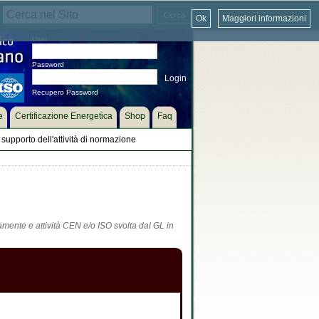
Ok
Maggiori informazioni
User
Password
Recupero Password
e
Certificazione Energetica
Shop
Faq
supporto dell'attività di normazione
tamente e attività CEN e/o ISO svolta dal GL in