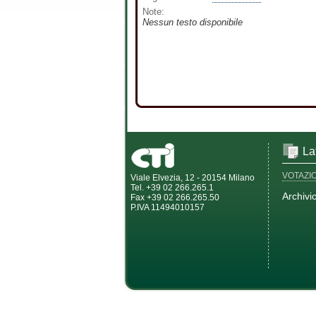
Note:
Nessun testo disponibile
La
VOTAZI
Viale Elvezia, 12 - 20154 Milano
Tel. +39 02 266.265.1
Archivi
Fax +39 02 266.265.50
P.IVA 11494010157