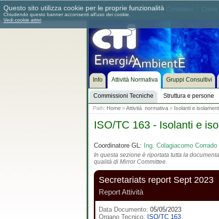
Questo sito utilizza cookie per le proprie funzionalità
Chi siamo
Dove siamo
Contattaci
Come 
Chiudendo questo banner acconsenti all'uso dei cookie.
Vedi cookie attivi
Info
Attività Normativa
Gruppi Consultivi
Commissioni Tecniche
Struttura e persone
Path:
Home
»
Attività normativa
»
Isolanti e isolament
ISO/TC 163 - Isolanti e iso
Coordinatore GL:
Ing. Colagiacomo Corrado
In questa sezione è riportata tutta la documentaz
qualità di Mirror Committee.
Secretariats report Sept 2023
Report Attività
Data Documento:
05/05/2023
Organo Tecnico:
ISO/TC 163