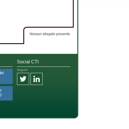
Nessun allegato presente
Social CTI
Seguici!
dei
e
O