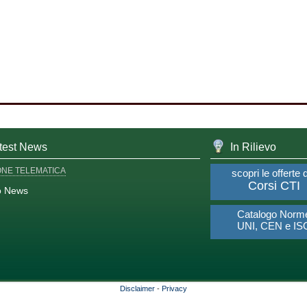
test News
In Rilievo
ONE TELEMATICA
scopri le offerte 
Corsi CTI
o News
Catalogo Norm
UNI, CEN e IS
Disclaimer
-
Privacy