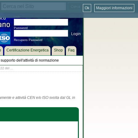
Ok
Maggiori informazioni
User
Password
Recupero Password
e
Certificazione Energetica
Shop
Faq
supporto dell'attività di normazione
22 del ...
tamente e attività CEN e/o ISO svolta dal GL in