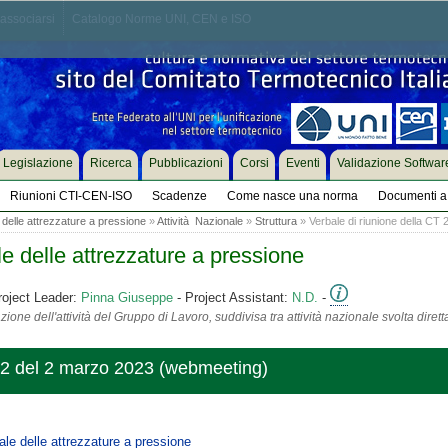
associarsi
Catalogo Norme UNI, CEN e ISO
Legislazione
Ricerca
Pubblicazioni
Corsi
Eventi
Validazione Softwar
Riunioni CTI-CEN-ISO
Scadenze
Come nasce una norma
Documenti a 
e delle attrezzature a pressione
»
Attività Nazionale
»
Struttura
» Verbale di riunione della CT 2
ale delle attrezzature a pressione
roject Leader:
Pinna Giuseppe
- Project Assistant:
N.D.
-
ione dell'attività del Gruppo di Lavoro, suddivisa tra attività nazionale svolta diret
222 del 2 marzo 2023 (webmeeting)
rale delle attrezzature a pressione