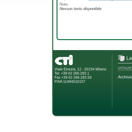
Note:
Nessun testo disponibile
La
VOTAZI
Viale Elvezia, 12 - 20154 Milano
Tel. +39 02 266.265.1
Archivi
Fax +39 02 266.265.50
P.IVA 11494010157