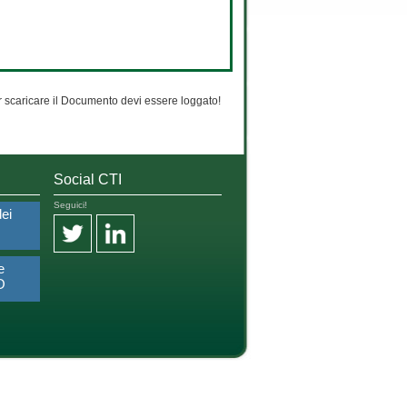
 scaricare il Documento devi essere loggato!
Social CTI
Seguici!
dei
e
O