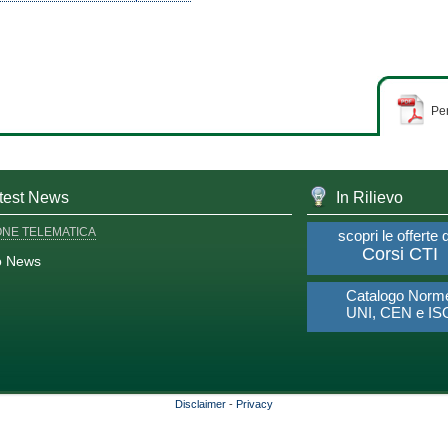
Per
test News
In Rilievo
ONE TELEMATICA
scopri le offerte 
Corsi CTI
o News
Catalogo Norm
UNI, CEN e IS
Disclaimer
-
Privacy