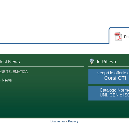
Per
test News
In Rilievo
ONE TELEMATICA
scopri le offerte 
Corsi CTI
o News
Catalogo Norm
UNI, CEN e IS
Disclaimer
-
Privacy