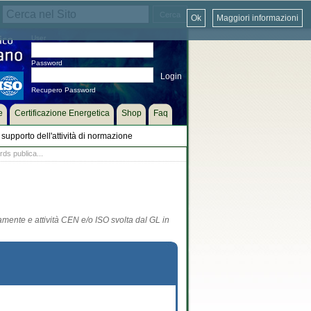
Ok
Maggiori informazioni
User
Password
Recupero Password
e
Certificazione Energetica
Shop
Faq
supporto dell'attività di normazione
ds publica...
tamente e attività CEN e/o ISO svolta dal GL in