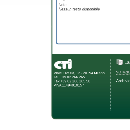
Note:
Nessun testo disponibile
La
VOTAZI
Viale Elvezia, 12 - 20154 Milano
Tel. +39 02 266.265.1
Archivi
Fax +39 02 266.265.50
P.IVA 11494010157