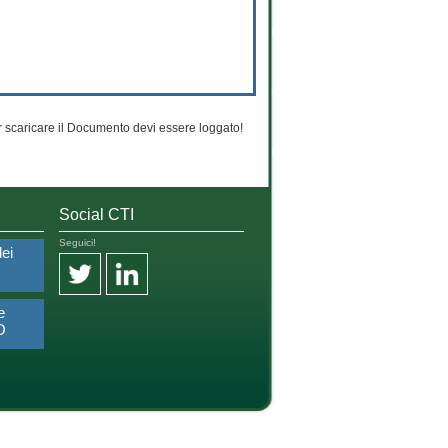
 scaricare il Documento devi essere loggato!
Social CTI
Seguici!
dei
e
O