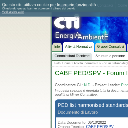
Questo sito utilizza cookie per le proprie funzionalità
Chi siamo
Dove siamo
Contattaci
Come 
Chiudendo questo banner acconsenti all'uso dei cookie.
Vedi cookie attivi
Info
Attività Normativa
Gruppi Consultivi
Commissioni Tecniche
Struttura e persone
Path:
Home
»
Attività normativa
»
Forum Italiano degl
CABF PED/SPV - Forum Ita
Coordinatore GL:
N.D.
- Project Leader:
Pin
In questa sezione è riportata tutta la documentaz
qualità di Mirror Committee.
PED list harmonised standards
Documento di Lavoro
Data Documento:
06/10/2022
Organo Tecnico:
CABF PED/SPV