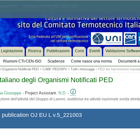
associarsi
Catalogo Norme UNI, CEN e ISO
Legislazione
Ricerca
Pubblicazioni
Corsi
Eventi
Validazione Softwar
Riunioni CTI-CEN-ISO
Scadenze
Come nasce una norma
Documenti a 
i Organismi Notificati PED
»
CABF PED/SPV
»
Tutti i messaggi
» PED list harmonised standar
liano degli Organismi Notificati PED
na Giuseppe
- Project Assistant:
N.D.
-
ione dell'attività del Gruppo di Lavoro, suddivisa tra attività nazionale svolta diret
 publication OJ EU L v.5_221003