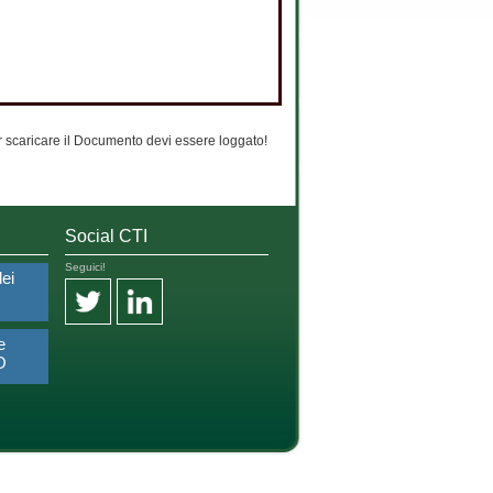
 scaricare il Documento devi essere loggato!
Social CTI
Seguici!
dei
e
O