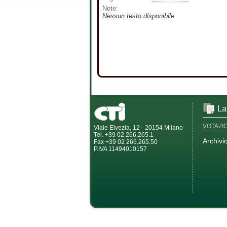
Note:
Nessun testo disponibile
La
VOTAZI
Viale Elvezia, 12 - 20154 Milano
Tel. +39 02 266.265.1
Archivi
Fax +39 02 266.265.50
P.IVA 11494010157