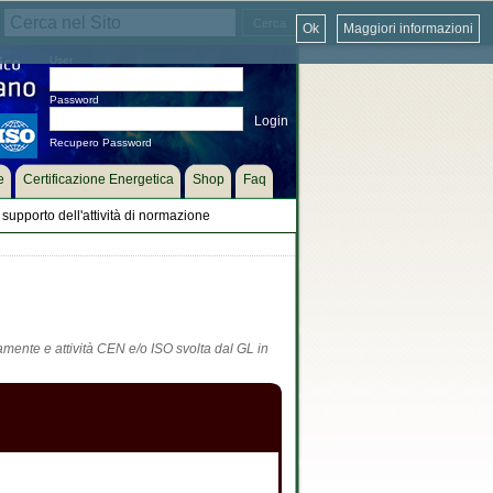
Ok
Maggiori informazioni
User
Password
Recupero Password
e
Certificazione Energetica
Shop
Faq
supporto dell'attività di normazione
tamente e attività CEN e/o ISO svolta dal GL in