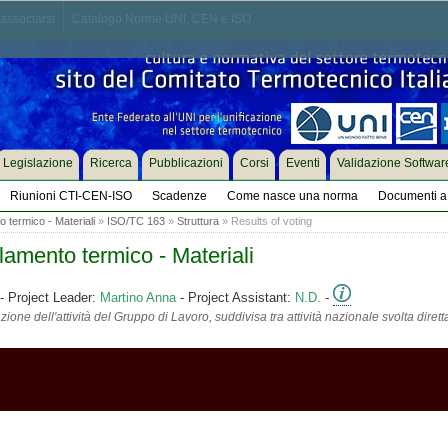
associarsi
Catalogo Norme UNI, CEN e ISO
Legislazione
Ricerca
Pubblicazioni
Corsi
Eventi
Validazione Softwar
Riunioni CTI-CEN-ISO
Scadenze
Come nasce una norma
Documenti a 
o termico - Materiali
»
ISO/TC 163
»
Struttura
» Results of voting
lamento termico - Materiali
- Project Leader:
Martino Anna
- Project Assistant:
N.D.
-
ione dell'attività del Gruppo di Lavoro, suddivisa tra attività nazionale svolta diret