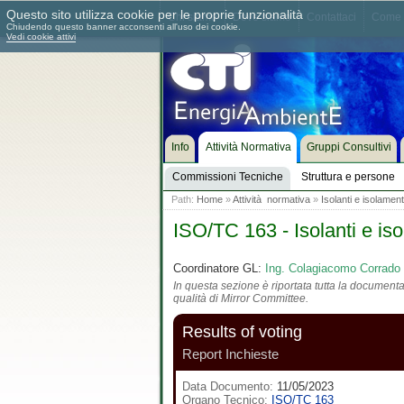
Questo sito utilizza cookie per le proprie funzionalità
Chi siamo
Dove siamo
Contattaci
Come 
Chiudendo questo banner acconsenti all'uso dei cookie.
Vedi cookie attivi
Info
Attività Normativa
Gruppi Consultivi
Commissioni Tecniche
Struttura e persone
Path:
Home
»
Attività normativa
»
Isolanti e isolament
ISO/TC 163 - Isolanti e iso
Coordinatore GL:
Ing. Colagiacomo Corrado
In questa sezione è riportata tutta la documentaz
qualità di Mirror Committee.
Results of voting
Report Inchieste
Data Documento:
11/05/2023
Organo Tecnico:
ISO/TC 163