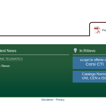
Per
test News
In Rilievo
ONE TELEMATICA
scopri le offerte 
Corsi CTI
o News
Catalogo Norm
UNI, CEN e IS
Disclaimer
-
Privacy