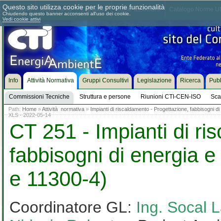
Questo sito utilizza cookie per le proprie funzionalità
Chi siamo
Dove siamo
Contattaci
Come associarsi
Catalogo Norme UN
Chiudendo questo banner acconsenti all'uso dei cookie.
Vedi cookie attivi
Info
Attività Normativa
Gruppi Consultivi
Legislazione
Ricerca
Pubb
Commissioni Tecniche
Struttura e persone
Riunioni CTI-CEN-ISO
Sca
Path:
Home
»
Attività normativa
»
Impianti di riscaldamento - Progettazione, fabbisogni 
XLS - 2022-05-14
CT 251 - Impianti di ri
fabbisogni di energia 
e 11300-4)
Coordinatore GL:
Ing. Socal 