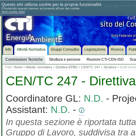
Questo sito utilizza cookie per le proprie funzionalità
Chi siamo
Dove siamo
Contattaci
Come associarsi
Catalogo Norme UN
Chiudendo questo banner acconsenti all'uso dei cookie.
Vedi cookie attivi
Info
Attività Normativa
Gruppi Consultivi
Legislazione
Ricerca
Pubb
Commissioni Tecniche
Struttura e persone
Riunioni CTI-CEN-ISO
Sca
Path:
Home
»
Attività normativa
»
Direttiva EPBD
»
CEN/TC 247
»
Struttura
» Draft Decisi
CEN/TC 247 - Diretti
Coordinatore GL:
N.D.
- Proje
Assistant:
N.D.
-
In questa sezione è riportata tutta
Gruppo di Lavoro, suddivisa tra at