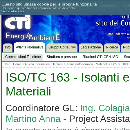
Questo sito utilizza cookie per le proprie funzionalità
Chi siamo
Dove siamo
Contattaci
Come associarsi
Catalogo Norme UN
Chiudendo questo banner acconsenti all'uso dei cookie.
Vedi cookie attivi
Info
Attività Normativa
Gruppi Consultivi
Legislazione
Ricerca
Pubb
Commissioni Tecniche
Struttura e persone
Riunioni CTI-CEN-ISO
Sca
Path:
Home
»
Attività normativa
»
Isolanti e isolamento termico - Materiali
»
ISO/TC 163
ISO/TC 163 - Isolanti e
Materiali
Coordinatore GL:
Ing. Colag
Martino Anna
- Project Assist