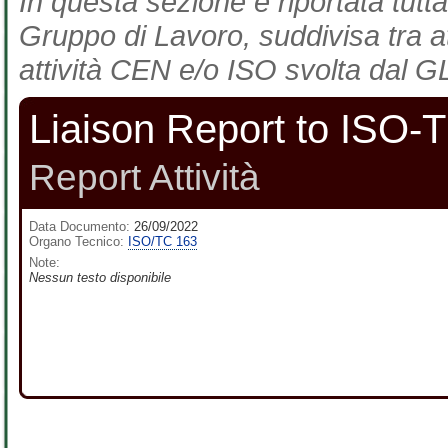
In questa sezione è riportata tutta
Gruppo di Lavoro, suddivisa tra at
attività CEN e/o ISO svolta dal GL
Liaison Report to ISO
Report Attività
Data Documento:
26/09/2022
Organo Tecnico:
ISO/TC 163
Note:
Nessun testo disponibile