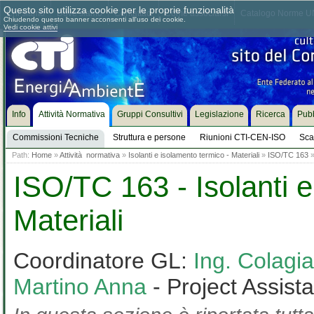
Questo sito utilizza cookie per le proprie funzionalità
Chi siamo
Dove siamo
Contattaci
Come associarsi
Catalogo Norme UN
Chiudendo questo banner acconsenti all'uso dei cookie.
Vedi cookie attivi
Info
Attività Normativa
Gruppi Consultivi
Legislazione
Ricerca
Pubb
Commissioni Tecniche
Struttura e persone
Riunioni CTI-CEN-ISO
Sca
Path:
Home
»
Attività normativa
»
Isolanti e isolamento termico - Materiali
»
ISO/TC 163
ISO/TC 163 - Isolanti e
Materiali
Coordinatore GL:
Ing. Colag
Martino Anna
- Project Assist