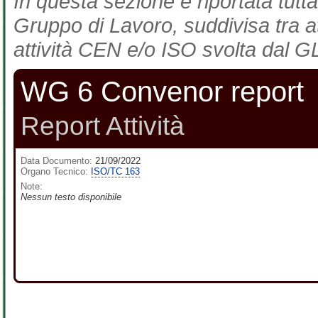
In questa sezione è riportata tutta
Gruppo di Lavoro, suddivisa tra at
attività CEN e/o ISO svolta dal GL
WG 6 Convenor report
Report Attività
Data Documento:
21/09/2022
Organo Tecnico:
ISO/TC 163
Note:
Nessun testo disponibile