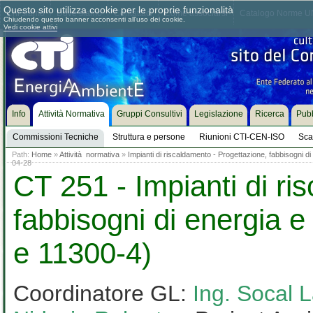
Questo sito utilizza cookie per le proprie funzionalità
Chi siamo
Dove siamo
Contattaci
Come associarsi
Catalogo Norme UN
Chiudendo questo banner acconsenti all'uso dei cookie.
Vedi cookie attivi
Info
Attività Normativa
Gruppi Consultivi
Legislazione
Ricerca
Pubb
Commissioni Tecniche
Struttura e persone
Riunioni CTI-CEN-ISO
Sca
Path:
Home
»
Attività normativa
»
Impianti di riscaldamento - Progettazione, fabbisogni 
04-28
CT 251 - Impianti di ri
fabbisogni di energia 
e 11300-4)
Coordinatore GL:
Ing. Socal 