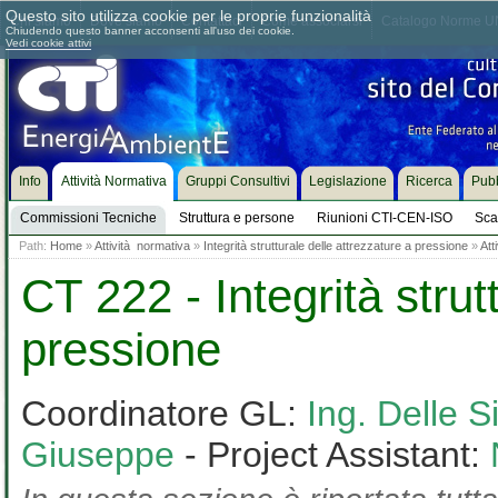
Questo sito utilizza cookie per le proprie funzionalità
Chi siamo
Dove siamo
Contattaci
Come associarsi
Catalogo Norme UN
Chiudendo questo banner acconsenti all'uso dei cookie.
Vedi cookie attivi
Info
Attività Normativa
Gruppi Consultivi
Legislazione
Ricerca
Pubb
Commissioni Tecniche
Struttura e persone
Riunioni CTI-CEN-ISO
Sca
Path:
Home
»
Attività normativa
»
Integrità strutturale delle attrezzature a pressione
»
Att
CT 222 - Integrità strut
pressione
Coordinatore GL:
Ing. Delle S
Giuseppe
- Project Assistant: