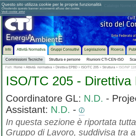
Questo sito utilizza cookie per le proprie funzionalità
Chi siamo
Dove siamo
Contattaci
Come associarsi
Catalogo Norme UN
Chiudendo questo banner acconsenti all'uso dei cookie.
Vedi cookie attivi
Info
Attività Normativa
Gruppi Consultivi
Legislazione
Ricerca
Pubb
Commissioni Tecniche
Struttura e persone
Riunioni CTI-CEN-ISO
Sca
Path:
Home
»
Attività normativa
»
Direttiva EPBD
»
ISO/TC 205
»
Struttura
» ISO/NP 1185
ISO/TC 205 - Direttiv
Coordinatore GL:
N.D.
- Proje
Assistant:
N.D.
-
In questa sezione è riportata tutta
Gruppo di Lavoro, suddivisa tra at