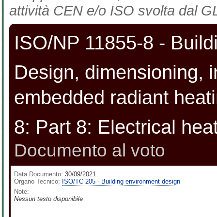
attività CEN e/o ISO svolta dal GL
ISO/NP 11855-8 - Buildi
Design, dimensioning, in
embedded radiant heatin
8: Part 8: Electrical he
Documento al voto
Data Documento:
30/09/2021
Organo Tecnico:
ISO/TC 205 - Building environment design
Note:
Nessun testo disponibile