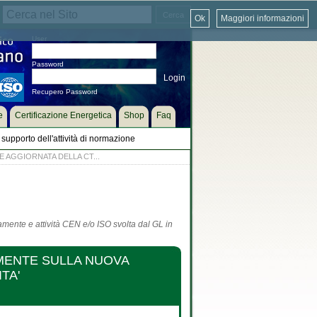
Ok
Maggiori informazioni
User
Password
Recupero Password
e
Certificazione Energetica
Shop
Faq
supporto dell'attività di normazione
 AGGIORNATA DELLA CT...
tamente e attività CEN e/o ISO svolta dal GL in
AMENTE SULLA NUOVA
TA'