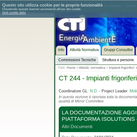
Questo sito utilizza cookie per le proprie funzionalità
Chi siamo
Dove siamo
Contattaci
Come 
Chiudendo questo banner acconsenti all'uso dei cookie.
Vedi cookie attivi
Info
Attività Normativa
Gruppi Consultivi
Commissioni Tecniche
Struttura e persone
Path:
Home
»
Attività normativa
»
Impianti frigoriferi
CT 244 - Impianti frigorife
Coordinatore GL:
N.D.
- Project Leader:
Moli
In questa sezione è riportata tutta la documentaz
qualità di Mirror Committee.
LA DOCUMENTAZIONE AGGIO
PIATTAFORMA ISOLUTIONS 
Altri Documenti