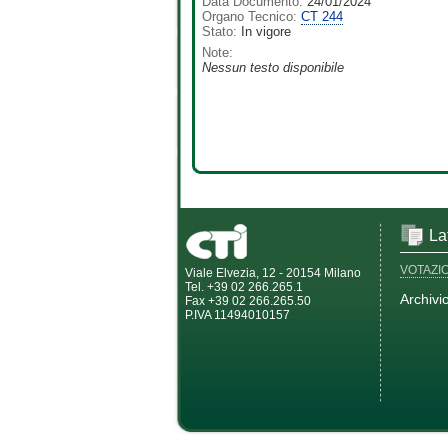
Data Documento:
24/01/2024
Organo Tecnico:
CT 244
Stato:
In vigore
Note:
Nessun testo disponibile
La
VOTAZI
Viale Elvezia, 12 - 20154 Milano
Tel. +39 02 266.265.1
Archivi
Fax +39 02 266.265.50
P.IVA 11494010157