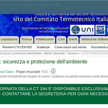
associarsi
Catalogo Norme UNI, CEN e ISO
Legislazione
Ricerca
Pubblicazioni
Corsi
Eventi
Validazione Softwar
Riunioni CTI-CEN-ISO
Scadenze
Come nasce una norma
Documenti a 
: sicurezza e protezione dell'ambiente
»
Attività Nazionale
»
Struttura
» LA DOCUMENTAZIONE
ri: sicurezza e protezione dell'ambiente
nari Dario
- Project Assistant:
N.D.
-
ione dell'attività del Gruppo di Lavoro, suddivisa tra attività nazionale svolta diret
RNATA DELLA CT 244 E' DISPONIBILE ESCLUSIV
- CONTATTARE LA SEGRETERIA PER OGNI NECESSI