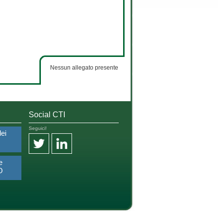
Nessun allegato presente
Social CTI
Seguici!
dei
e
O