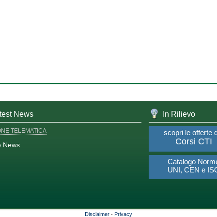
test News
In Rilievo
ONE TELEMATICA
scopri le offerte 
Corsi CTI
o News
Catalogo Norm
UNI, CEN e IS
Disclaimer
-
Privacy