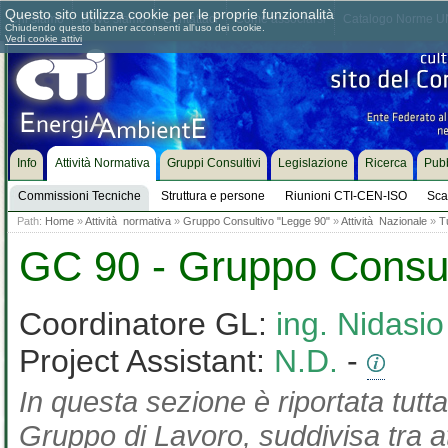
Questo sito utilizza cookie per le proprie funzionalità
Chi siamo
Dove siamo
Contattaci
Come associarsi
Catalogo Norme UN
Chiudendo questo banner acconsenti all'uso dei cookie.
Vedi cookie attivi
Info
Attività Normativa
Gruppi Consultivi
Legislazione
Ricerca
Pubb
Commissioni Tecniche
Struttura e persone
Riunioni CTI-CEN-ISO
Sca
Path:
Home
»
Attività normativa
»
Gruppo Consultivo "Legge 90"
»
Attività Nazionale
»
T
GC 90 - Gruppo Consul
Coordinatore GL:
ing. Nidasi
Project Assistant:
N.D.
-
In questa sezione è riportata tutta
Gruppo di Lavoro, suddivisa tra at