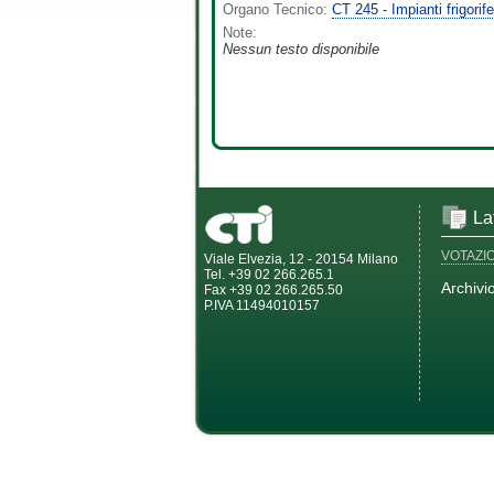
Organo Tecnico:
CT 245 - Impianti frigorif
Note:
Nessun testo disponibile
La
VOTAZI
Viale Elvezia, 12 - 20154 Milano
Tel. +39 02 266.265.1
Archivi
Fax +39 02 266.265.50
P.IVA 11494010157