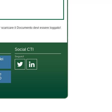
 scaricare il Documento devi essere loggato!
Social CTI
Seguici!
dei
e
O