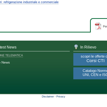
eri: refrigerazione industriale e commerciale
Per
test News
In Rilievo
ONE TELEMATICA
scopri le offerte 
Corsi CTI
o News
Catalogo Norm
UNI, CEN e IS
Disclaimer
-
Privacy