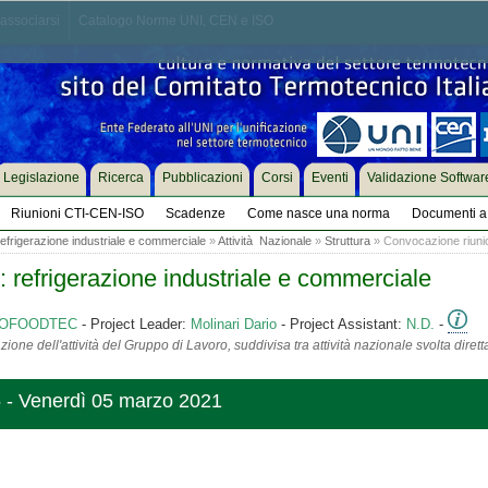
associarsi
Catalogo Norme UNI, CEN e ISO
Legislazione
Ricerca
Pubblicazioni
Corsi
Eventi
Validazione Softwar
Riunioni CTI-CEN-ISO
Scadenze
Come nasce una norma
Documenti a 
: refrigerazione industriale e commerciale
»
Attività Nazionale
»
Struttura
» Convocazione riunio
ri: refrigerazione industriale e commerciale
ASSOFOODTEC
- Project Leader:
Molinari Dario
- Project Assistant:
N.D.
-
ione dell'attività del Gruppo di Lavoro, suddivisa tra attività nazionale svolta diret
 - Venerdì 05 marzo 2021