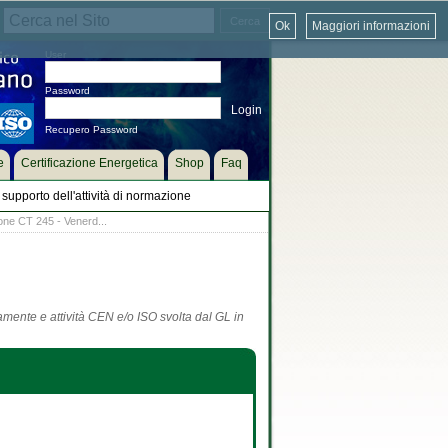
Ok
Maggiori informazioni
User
Password
Recupero Password
e
Certificazione Energetica
Shop
Faq
supporto dell'attività di normazione
ne CT 245 - Venerd...
tamente e attività CEN e/o ISO svolta dal GL in