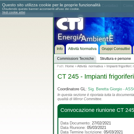
Questo sito utilizza cookie per le proprie funzionalità
Chi siamo
Dove siamo
Contattaci
Come 
Chiudendo questo banner acconsenti all'uso dei cookie.
Vedi cookie attivi
Info
Attività Normativa
Gruppi Consultivi
Commissioni Tecniche
Struttura e persone
Path:
Home
»
Attività normativa
»
Impianti frigoriferi
CT 245 - Impianti frigorife
Coordinatore GL:
Sig. Beretta Giorgio - 
In questa sezione è riportata tutta la documentaz
qualità di Mirror Committee.
Convocazione riunione CT 245
Data Documento:
27/02/2021
Data Riunione:
05/03/2021
Data Termine Iscrizione:
05/03/2021