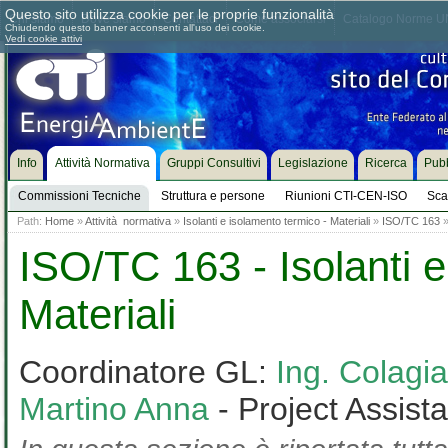
Questo sito utilizza cookie per le proprie funzionalità
Chi siamo
Dove siamo
Contattaci
Come associarsi
Catalogo Norme UN
Chiudendo questo banner acconsenti all'uso dei cookie.
Vedi cookie attivi
Info
Attività Normativa
Gruppi Consultivi
Legislazione
Ricerca
Pubb
Commissioni Tecniche
Struttura e persone
Riunioni CTI-CEN-ISO
Sca
Path:
Home
»
Attività normativa
»
Isolanti e isolamento termico - Materiali
»
ISO/TC 163
ISO/TC 163 - Isolanti e
Materiali
Coordinatore GL:
Ing. Colag
Martino Anna
- Project Assist