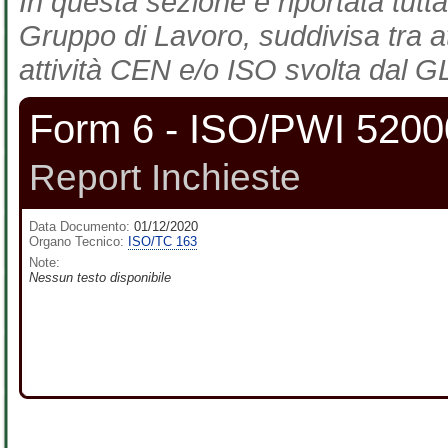
In questa sezione è riportata tutta
Gruppo di Lavoro, suddivisa tra at
attività CEN e/o ISO svolta dal GL
Form 6 - ISO/PWI 5200
Report Inchieste
Data Documento:
01/12/2020
Organo Tecnico:
ISO/TC 163
Note:
Nessun testo disponibile