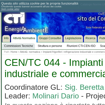
Questo sito utilizza cookie per le proprie funzionalità
Chi siamo
Dove siamo
Contattaci
Come associarsi
Catalogo Norme UN
Chiudendo questo banner acconsenti all'uso dei cookie.
Vedi cookie attivi
Info
Attività Normativa
Gruppi Consultivi
Legislazione
Ricerca
Pubb
Commissioni Tecniche
Struttura e persone
Riunioni CTI-CEN-ISO
Sca
Path:
Home
»
Attività normativa
»
Impianti frigoriferi: refrigerazione industriale e commerc
CEN/TC 044 - Impianti fr
industriale e commerci
Coordinatore GL:
Sig. Beret
Leader:
Molinari Dario
- Proje