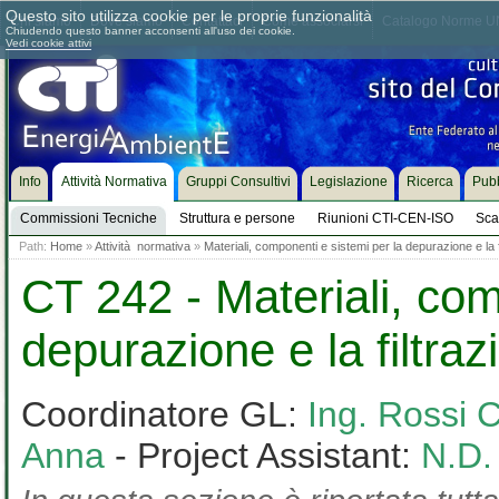
Questo sito utilizza cookie per le proprie funzionalità
Chi siamo
Dove siamo
Contattaci
Come associarsi
Catalogo Norme UN
Chiudendo questo banner acconsenti all'uso dei cookie.
Vedi cookie attivi
Info
Attività Normativa
Gruppi Consultivi
Legislazione
Ricerca
Pubb
Commissioni Tecniche
Struttura e persone
Riunioni CTI-CEN-ISO
Sca
Path:
Home
»
Attività normativa
»
Materiali, componenti e sistemi per la depurazione e la f
CT 242 - Materiali, com
depurazione e la filtraz
Coordinatore GL:
Ing. Rossi C
Anna
- Project Assistant:
N.D.