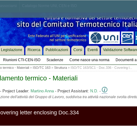
associarsi
Catalogo Norme UNI, CEN e ISO
Legislazione
Ricerca
Pubblicazioni
Corsi
Eventi
Validazione Softwar
Riunioni CTI-CEN-ISO
Scadenze
Come nasce una norma
Documenti a 
o termico - Materiali
»
ISO/TC 163
»
Struttura
» ISO/TC 163/SC1 - Doc.336 - Covering l...
lamento termico - Materiali
- Project Leader:
Martino Anna
- Project Assistant:
N.D.
-
ione dell'attività del Gruppo di Lavoro, suddivisa tra attività nazionale svolta diret
vering letter enclosing Doc.334