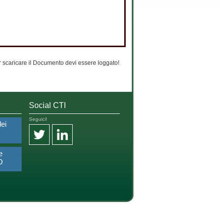
 scaricare il Documento devi essere loggato!
Social CTI
Seguici!
dei
e
O