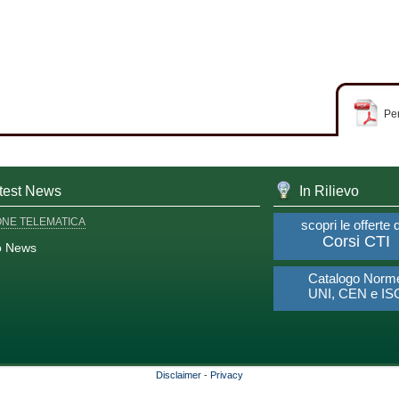
Per
test News
In Rilievo
ONE TELEMATICA
scopri le offerte 
Corsi CTI
o News
Catalogo Norm
UNI, CEN e IS
Disclaimer
-
Privacy