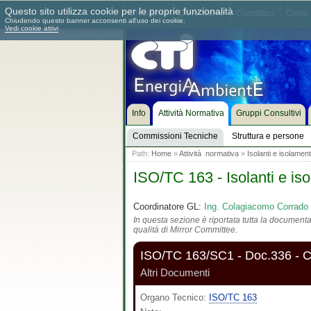
Questo sito utilizza cookie per le proprie funzionalità
Chi siamo
Dove siamo
Contattaci
Come 
Chiudendo questo banner acconsenti all'uso dei cookie.
Vedi cookie attivi
Info
Attività Normativa
Gruppi Consultivi
Commissioni Tecniche
Struttura e persone
Path:
Home
»
Attività normativa
»
Isolanti e isolament
ISO/TC 163 - Isolanti e iso
Coordinatore GL:
Ing. Colagiacomo Corrado
In questa sezione è riportata tutta la documentaz
qualità di Mirror Committee.
ISO/TC 163/SC1 - Doc.336 - Co
Altri Documenti
Organo Tecnico:
ISO/TC 163