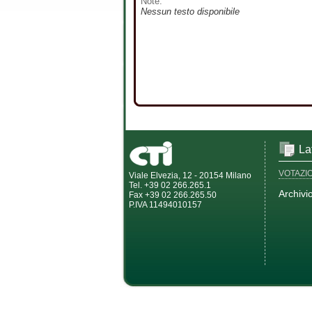
Note:
Nessun testo disponibile
La
VOTAZI
Viale Elvezia, 12 - 20154 Milano
Tel. +39 02 266.265.1
Archivi
Fax +39 02 266.265.50
P.IVA 11494010157