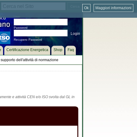
Ok
Maggiori informazioni
User
Password
Recupero Password
e
Certificazione Energetica
Shop
Faq
supporto dell'attività di normazione
tamente e attività CEN e/o ISO svolta dal GL in