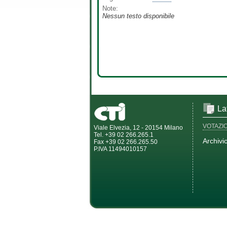
Note:
Nessun testo disponibile
La
VOTAZI
Viale Elvezia, 12 - 20154 Milano
Tel. +39 02 266.265.1
Archivi
Fax +39 02 266.265.50
P.IVA 11494010157