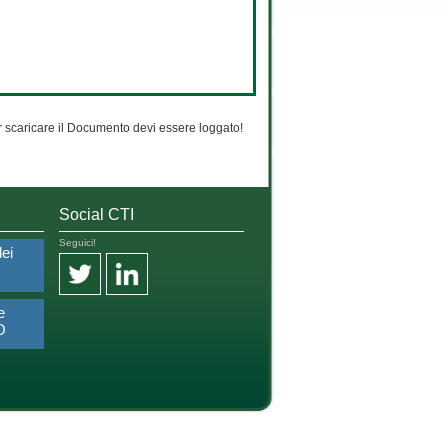
 scaricare il Documento devi essere loggato!
Social CTI
Seguici!
dei
e
O