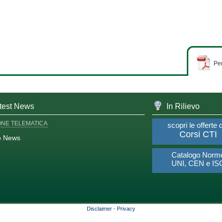
Per
test News
In Rilievo
ONE TELEMATICA
scopri le offerte 
Corsi CTI
o News
Catalogo Norm
UNI, CEN e IS
Disclaimer
-
Privacy