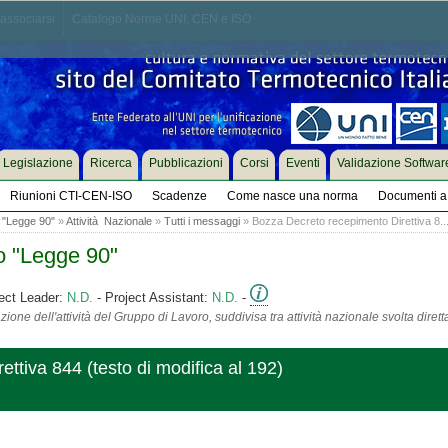
associarsi
Catalogo Norme UNI, CEN e ISO
Legislazione
Ricerca
Pubblicazioni
Corsi
Eventi
Validazione Softwar
Riunioni CTI-CEN-ISO
Scadenze
Come nasce una norma
Documenti a 
 "Legge 90"
»
Attività Nazionale
»
Tutti i messaggi
» Bozza Decreto recepimento Direttiva 8..
o "Legge 90"
ect Leader:
N.D.
- Project Assistant:
N.D.
-
ione dell'attività del Gruppo di Lavoro, suddivisa tra attività nazionale svolta diret
ttiva 844 (testo di modifica al 192)