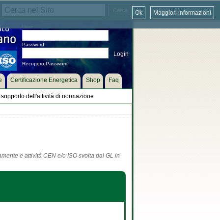
Ok
Maggiori informazioni
User
Password
Recupero Password
e
Certificazione Energetica
Shop
Faq
supporto dell'attività di normazione
.
tamente e attività CEN e/o ISO svolta dal GL in