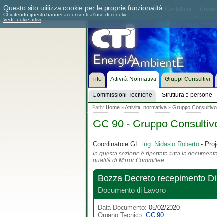
Questo sito utilizza cookie per le proprie funzionalità
Chi siamo
Dove siamo
Contattaci
Come 
Chiudendo questo banner acconsenti all'uso dei cookie.
Vedi cookie attivi
Info
Attività Normativa
Gruppi Consultivi
Commissioni Tecniche
Struttura e persone
Path:
Home
»
Attività normativa
»
Gruppo Consultivo
GC 90 - Gruppo Consultiv
Coordinatore GL:
ing. Nidasio Roberto
- Proj
In questa sezione è riportata tutta la documentaz
qualità di Mirror Committee.
Bozza Decreto recepimento Dire
Documento di Lavoro
Data Documento:
05/02/2020
Organo Tecnico:
GC 90