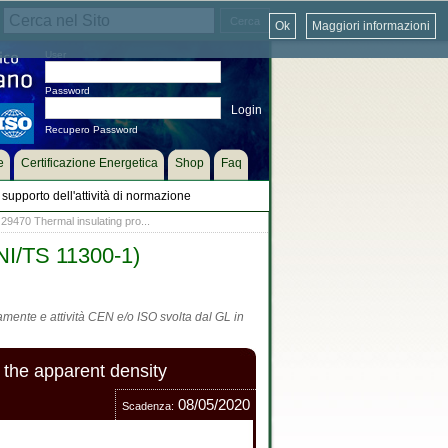
Ok
Maggiori informazioni
User
Password
Recupero Password
e
Certificazione Energetica
Shop
Faq
supporto dell'attività di normazione
9470 Thermal insulating pro...
UNI/TS 11300-1)
tamente e attività CEN e/o ISO svolta dal GL in
 the apparent density
08/05/2020
Scadenza: