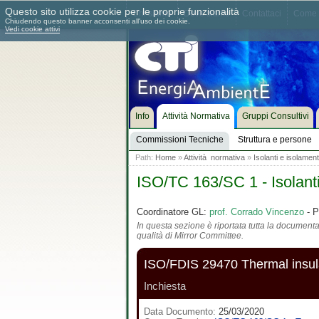
Questo sito utilizza cookie per le proprie funzionalità
Chi siamo
Dove siamo
Contattaci
Come 
Chiudendo questo banner acconsenti all'uso dei cookie.
Vedi cookie attivi
Info
Attività Normativa
Gruppi Consultivi
Commissioni Tecniche
Struttura e persone
Path:
Home
»
Attività normativa
»
Isolanti e isolamen
ISO/TC 163/SC 1 - Isolanti
Coordinatore GL:
prof. Corrado Vincenzo
- P
In questa sezione è riportata tutta la documentaz
qualità di Mirror Committee.
ISO/FDIS 29470 Thermal insulat
Inchiesta
Data Documento:
25/03/2020