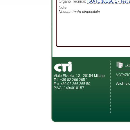
Organo Tecnico:
ISO/TC 163/SC 1 - Test
Note:
Nessun testo disponibile
La
VOTAZI
Viale Elvezia, 12 - 20154 Milano
Tel. +39 02 266.265.1
Archivi
Fax +39 02 266.265.50
P.IVA 11494010157