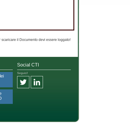
 scaricare il Documento devi essere loggato!
Social CTI
Seguici!
dei
e
O