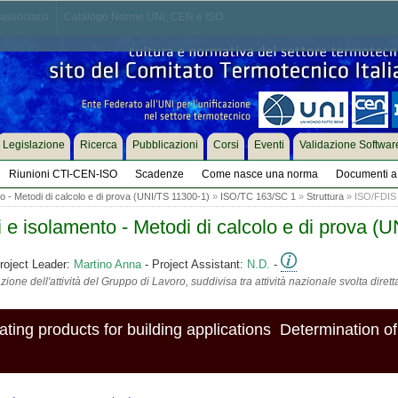
associarsi
Catalogo Norme UNI, CEN e ISO
Legislazione
Ricerca
Pubblicazioni
Corsi
Eventi
Validazione Softwar
Riunioni CTI-CEN-ISO
Scadenze
Come nasce una norma
Documenti a 
to - Metodi di calcolo e di prova (UNI/TS 11300-1)
»
ISO/TC 163/SC 1
»
Struttura
» ISO/FDIS 2
 e isolamento - Metodi di calcolo e di prova (
roject Leader:
Martino Anna
- Project Assistant:
N.D.
-
ione dell'attività del Gruppo di Lavoro, suddivisa tra attività nazionale svolta diret
ing products for building applications  Determination of