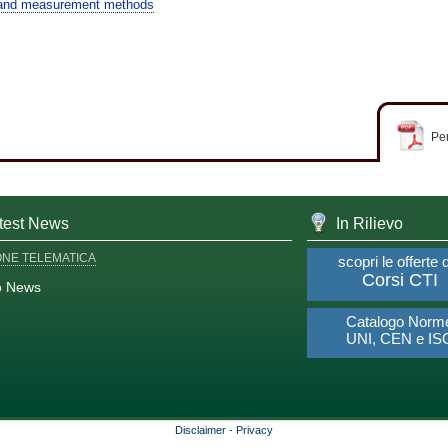
 and measurement methods
Per
test News
In Rilievo
ONE TELEMATICA
scopri le offerte 
Corsi CTI
o News
Catalogo Norm
UNI, CEN e IS
Disclaimer
-
Privacy