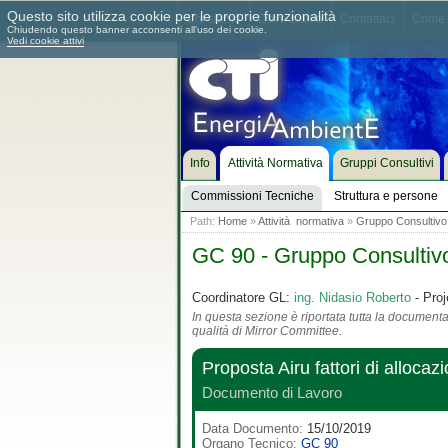
Questo sito utilizza cookie per le proprie funzionalità
Chi siamo
Dove siamo
Contattaci
Come 
Chiudendo questo banner acconsenti all'uso dei cookie.
Vedi cookie attivi
Info
Attività Normativa
Gruppi Consultivi
Commissioni Tecniche
Struttura e persone
Path:
Home
»
Attività normativa
»
Gruppo Consultivo
GC 90 - Gruppo Consultiv
Coordinatore GL:
ing. Nidasio Roberto
- Proj
In questa sezione è riportata tutta la documentaz
qualità di Mirror Committee.
Proposta Airu fattori di alloca
Documento di Lavoro
Data Documento:
15/10/2019
Organo Tecnico:
GC 90