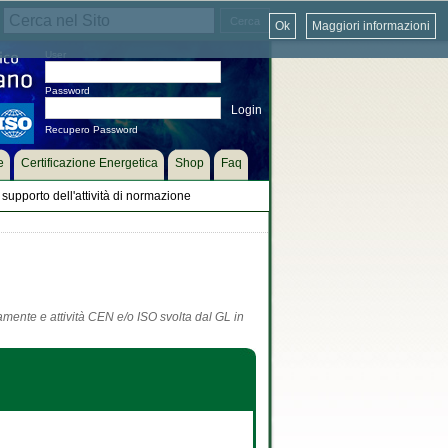
Ok
Maggiori informazioni
User
Password
Recupero Password
e
Certificazione Energetica
Shop
Faq
supporto dell'attività di normazione
tamente e attività CEN e/o ISO svolta dal GL in