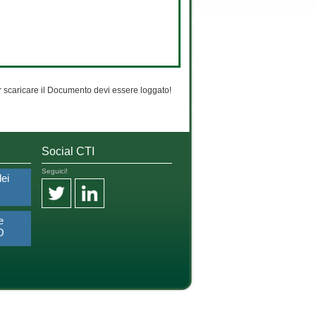
 scaricare il Documento devi essere loggato!
Social CTI
Seguici!
dei
e
O