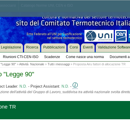
associarsi
Catalogo Norme UNI, CEN e ISO
Legislazione
Ricerca
Pubblicazioni
Corsi
Eventi
Validazione Softwar
Riunioni CTI-CEN-ISO
Scadenze
Come nasce una norma
Documenti a 
 "Legge 90"
»
Attività Nazionale
»
Tutti i messaggi
» Proposta Airu fattori di allocazione TR
o "Legge 90"
ect Leader:
N.D.
- Project Assistant:
N.D.
-
ione dell'attività del Gruppo di Lavoro, suddivisa tra attività nazionale svolta diret
zione TR