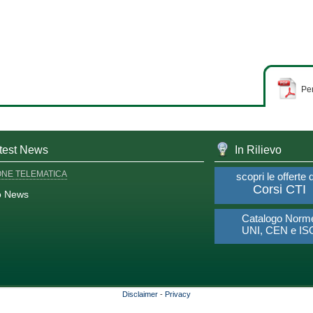
Per
test News
In Rilievo
ONE TELEMATICA
scopri le offerte 
Corsi CTI
o News
Catalogo Norm
UNI, CEN e IS
Disclaimer
-
Privacy