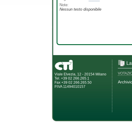
Note:
Nessun testo disponibile
La
VOTAZI
Viale Elvezia, 12 - 20154 Milano
Tel. +39 02 266.265.1
Archivi
Fax +39 02 266.265.50
P.IVA 11494010157