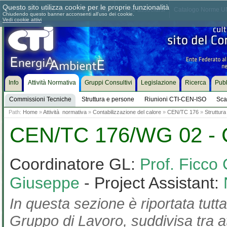
Questo sito utilizza cookie per le proprie funzionalità
Chi siamo
Dove siamo
Contattaci
Come associarsi
Catalogo Norme UN
Chiudendo questo banner acconsenti all'uso dei cookie.
Vedi cookie attivi
Info
Attività Normativa
Gruppi Consultivi
Legislazione
Ricerca
Pubb
Commissioni Tecniche
Struttura e persone
Riunioni CTI-CEN-ISO
Sca
Path:
Home
»
Attività normativa
»
Contabilizzazione del calore
»
CEN/TC 176
»
Struttura
CEN/TC 176/WG 02 - Co
Coordinatore GL:
Prof. Ficco 
Giuseppe
- Project Assistant:
In questa sezione è riportata tutta
Gruppo di Lavoro, suddivisa tra at